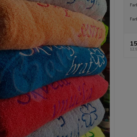
Far
Far
15
12,