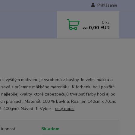
Prihlásenie
0
ks
za
0,00 EUR
 s vyšitým motívom je vyrobená z bavlny. Je veľmi mäkká a
 savá z príjemne mäkkého materiálu. K farbeniu boli použité
 najlepšej kvality, ktoré zabezpečujú trvalosť farby hoci aj po
ých praniach. Materiál: 100 % bavlna; Rozmer: 140cm x 70cm;
: 400g/m2 Návod: 1.-Vyber...
celý popis
tupnosť
Skladom