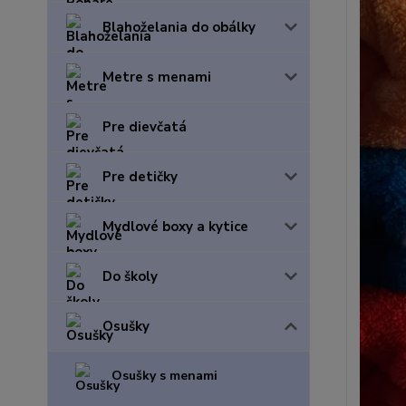
Blahoželania do obálky
Metre s menami
Pre dievčatá
Pre detičky
Mydlové boxy a kytice
Do školy
Osušky
Osušky s menami