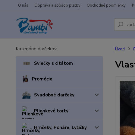
O nás
Doprava a spôsob platby
Obchodné podmienky
K
Kategórie darčekov
Úvod
Vlas
Sviečky s citátom
Promócie
Svadobné darčeky
Plienkové torty
Hrnčeky, Poháre, Lyžičky