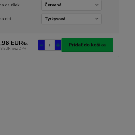
ba osušiek
ba nití
,96 EUR
/
ks
Pridať do košíka
98 EUR
bez DPH