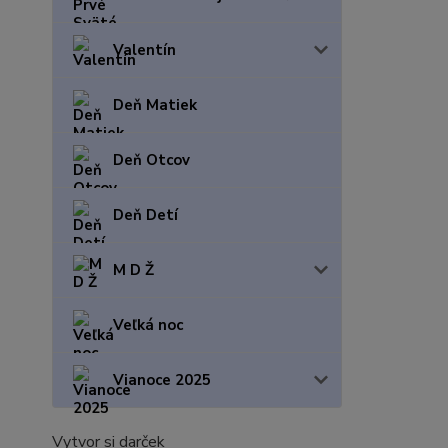
Valentín
Deň Matiek
Deň Otcov
Deň Detí
M D Ž
Veľká noc
Vianoce 2025
Vytvor si darček