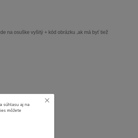
de na osuške vyšitý + kód obrázku ,ak má byť tiež
a súhlasu aj na
kies môžete