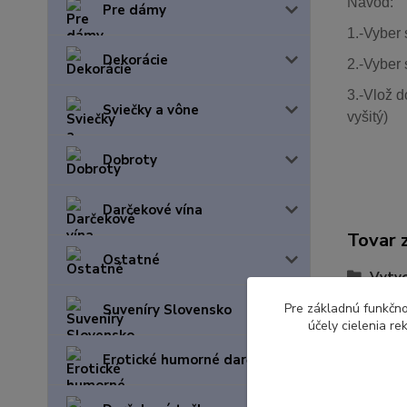
Návod:
Pre dámy
1.-Vyber 
Dekorácie
2.-Vyber 
3.-Vlož d
Sviečky a vône
vyšitý)
Dobroty
Darčekové vína
Tovar 
Ostatné
Vytvo
Pre základnú funkčno
Suveníry Slovensko
účely cielenia r
Erotické humorné darčeky