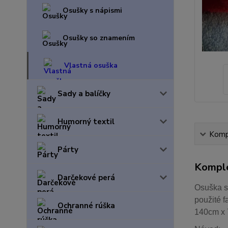
Osušky s nápismi
Osušky so znamením
Vlastná osuška
Sady a balíčky
Humorný textil
Kompl
Párty
Komple
Darčekové perá
Osuška s
použité f
Ochranné rúška
140cm x 