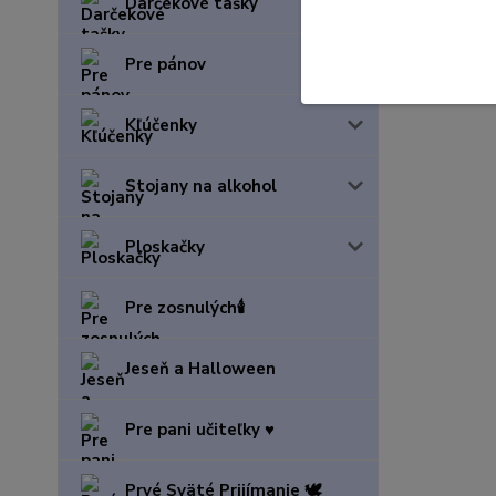
Darčekové tašky
Pre pánov
Kľúčenky
Stojany na alkohol
Ploskačky
Pre zosnulých🕯️
Jeseň a Halloween
Pre pani učiteľky ♥️
Prvé Sväté Prijímanie 🕊️