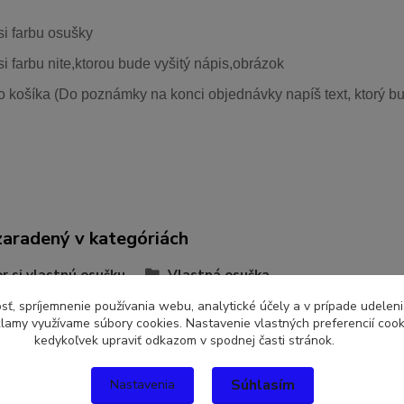
si farbu osušky
si farbu nite,ktorou bude vyšitý nápis,obrázok
o košíka (Do poznámky na konci objednávky napíš text, ktorý bu
zaradený v kategóriách
r si vlastnú osušku
Vlastná osuška
sť, spríjemnenie používania webu, analytické účely a v prípade udeleni
eklamy využívame súbory cookies. Nastavenie vlastných preferencií coo
kedykoľvek upraviť odkazom v spodnej časti stránok.
Súhlasím
Nastavenia