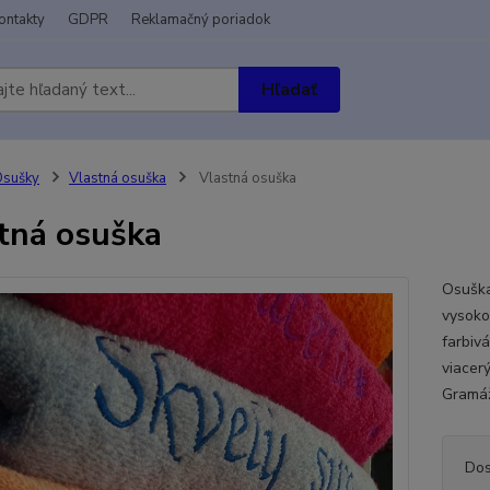
ontakty
GDPR
Reklamačný poriadok
Hľadať
Osušky
Vlastná osuška
Vlastná osuška
tná osuška
Osuška
vysoko
farbivá
viacer
Gramáž
Dos