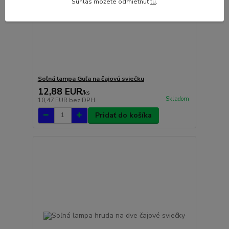
Súhlas môžete odmietnuť
tu
.
Soľná lampa Guľa na čajovú sviečku
12,88 EUR
/
ks
Skladom
10,47 EUR
bez DPH
Pridať do košíka