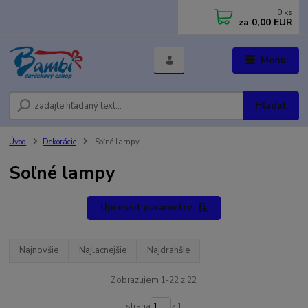
0
ks
za
0,00 EUR
Menu
Hľadať
Úvod
Dekorácie
Soľné lampy
Soľné lampy
Upresniť parametre
Najnovšie
Najlacnejšie
Najdrahšie
Zobrazujem 1-22 z 22
strana
z 1