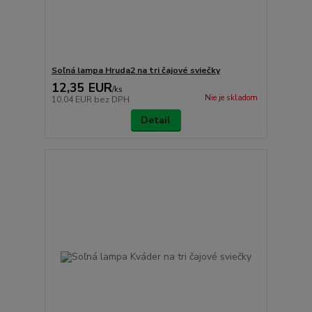
Soľná lampa Hruda2 na tri čajové sviečky
12,35 EUR
/
ks
Nie je skladom
10,04 EUR
bez DPH
Detail