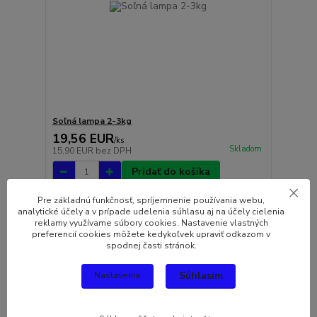
Soľná lampa 2-3kg
19,56 EUR
/
ks
Skladom
15,90 EUR
bez DPH
Pridať do košíka
Pre základnú funkčnosť, spríjemnenie používania webu,
analytické účely a v prípade udelenia súhlasu aj na účely cielenia
reklamy využívame súbory cookies. Nastavenie vlastných
preferencií cookies môžete kedykoľvek upraviť odkazom v
spodnej časti stránok.
Súhlasím
Nastavenia