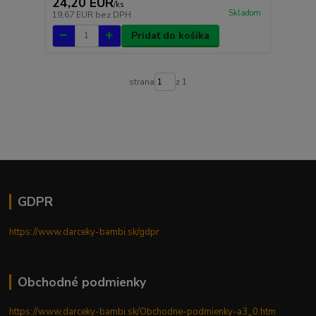
24,20 EUR
/
ks
Skladom
19,67 EUR
bez DPH
Pridať do košíka
strana
z 1
GDPR
https://www.darceky-bambi.sk/gdpr
Obchodné podmienky
https://www.darceky-bambi.sk/Obchodne-podmienky-a3_0.htm