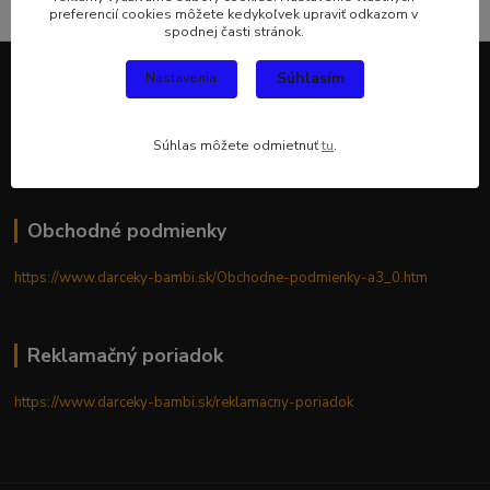
preferencií cookies môžete kedykoľvek upraviť odkazom v
spodnej časti stránok.
Súhlasím
Nastavenia
GDPR
Súhlas môžete odmietnuť
tu
.
https://www.darceky-bambi.sk/gdpr
Obchodné podmienky
https://www.darceky-bambi.sk/Obchodne-podmienky-a3_0.htm
Reklamačný poriadok
https://www.darceky-bambi.sk/reklamacny-poriadok