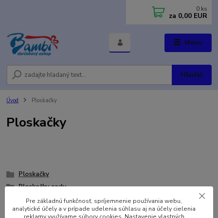
0
ks
za
0,00 EUR
Menu
Hľadať
Úvod
Ploskačky
Ploskačky
Ploskačky
Ploskačky sady
Pre základnú funkčnosť, spríjemnenie používania webu,
analytické účely a v prípade udelenia súhlasu aj na účely cielenia
reklamy využívame súbory cookies. Nastavenie vlastných