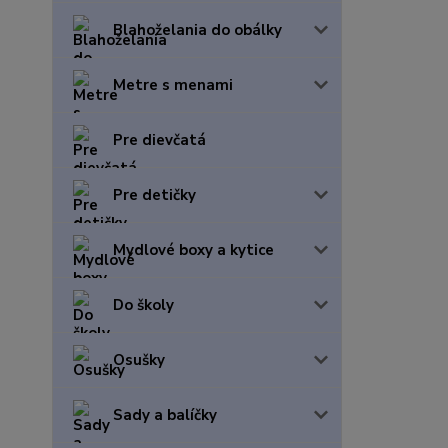
Blahoželania do obálky
Metre s menami
Pre dievčatá
Pre detičky
Mydlové boxy a kytice
Do školy
Osušky
Sady a balíčky