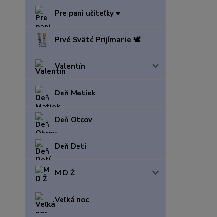
Pre pani učiteľky ♥️
Prvé Sväté Prijímanie 🕊️
Valentín
Deň Matiek
Deň Otcov
Deň Detí
M D Ž
Veľká noc