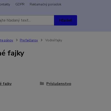
ontakty
GDPR
Reklamačný poriadok
Hľadať
re pánov
Pre fajčiarov
Vodné fajky
é fajky
 fajky
Príslušenstvo