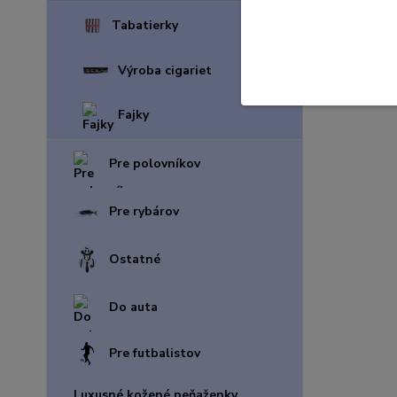
Tabatierky
Výroba cigariet
Fajky
Pre polovníkov
Pre rybárov
Ostatné
Do auta
Pre futbalistov
Luxusné kožené peňaženky