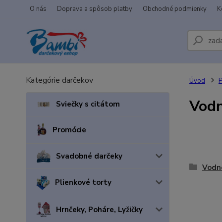
O nás
Doprava a spôsob platby
Obchodné podmienky
K
Kategórie darčekov
Úvod
P
Vodn
Sviečky s citátom
Promócie
Svadobné darčeky
Vodné
Plienkové torty
Hrnčeky, Poháre, Lyžičky