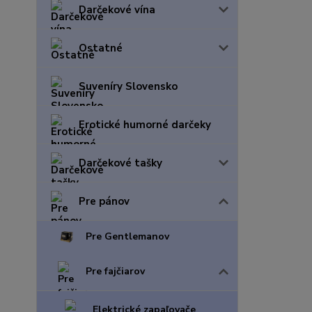
Darčekové vína
Ostatné
Suveníry Slovensko
Erotické humorné darčeky
Darčekové tašky
Pre pánov
Pre Gentlemanov
Pre fajčiarov
Elektrické zapaľovače