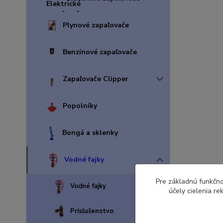
Plynové zapaľovače
Benzínové zapaľovače
Zapaľovače Clipper
Popolníky
Bongá a sklenky
Vodné fajky
Pre základnú funkčno
Vodné fajky
účely cielenia r
Príslušenstvo