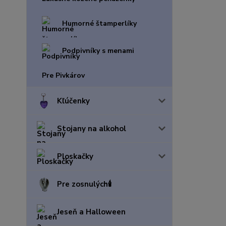
Humorné štamperlíky
Podpivníky s menami
Pre Pivkárov
Kľúčenky
Stojany na alkohol
Ploskačky
Pre zosnulých🕯️
Jeseň a Halloween