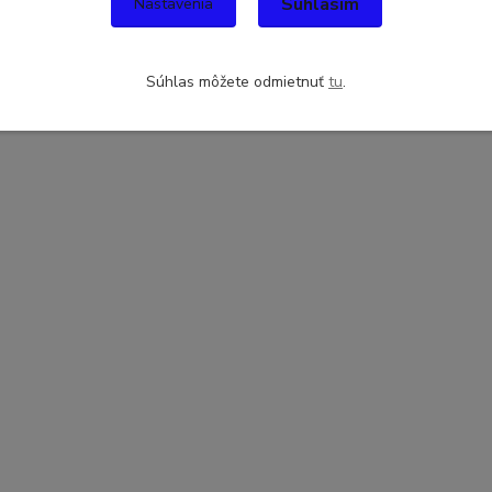
Súhlasím
Nastavenia
Súhlas môžete odmietnuť
tu
.