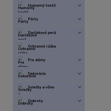
Humorný textil
Párty
Darčekové perá
Ochranné rúška
Pre dámy
Dekorácie
Sviečky a vône
Dobroty