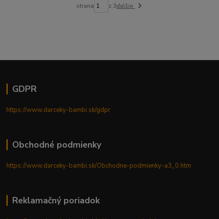
strana
z 3
ďalšie
GDPR
https://www.darceky-bambi.sk/gdpr
Obchodné podmienky
https://www.darceky-bambi.sk/Obchodne-podmienky-a3_0.htm
Reklamačný poriadok