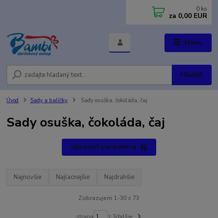
0
ks
za
0,00 EUR
Menu
Hľadať
Úvod
Sady a balíčky
Sady osuška, čokoláda, čaj
Sady osuška, čokoláda, čaj
Upresniť parametre
Najnovšie
Najlacnejšie
Najdrahšie
Zobrazujem 1-30 z 73
strana
z 3
ďalšie