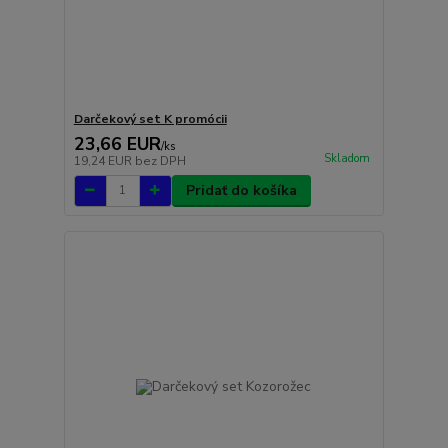
Darčekový set K promócii
23,66 EUR
/
ks
Skladom
19,24 EUR
bez DPH
Pridať do košíka