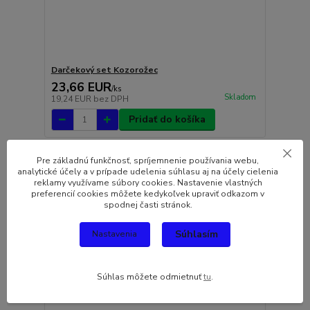
Darčekový set Kozorožec
23,66 EUR
/
ks
Skladom
19,24 EUR
bez DPH
Pridať do košíka
Pre základnú funkčnosť, spríjemnenie používania webu,
analytické účely a v prípade udelenia súhlasu aj na účely cielenia
reklamy využívame súbory cookies. Nastavenie vlastných
preferencií cookies môžete kedykoľvek upraviť odkazom v
spodnej časti stránok.
Súhlasím
Nastavenia
Súhlas môžete odmietnuť
tu
.