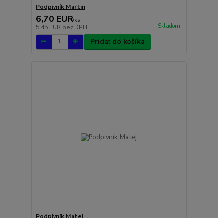
Podpivník Martin
6,70 EUR
/
ks
Skladom
5,45 EUR
bez DPH
Pridať do košíka
Podpivník Matej