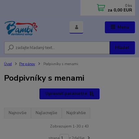
0
ks
za
0,00 EUR
Menu
Hľadať
Úvod
Pre pánov
Podpivníky s menami
Podpivníky s menami
Upresniť parametre
Najnovšie
Najlacnejšie
Najdrahšie
Zobrazujem 1-30 z 43
strana
z 2
ďalšie