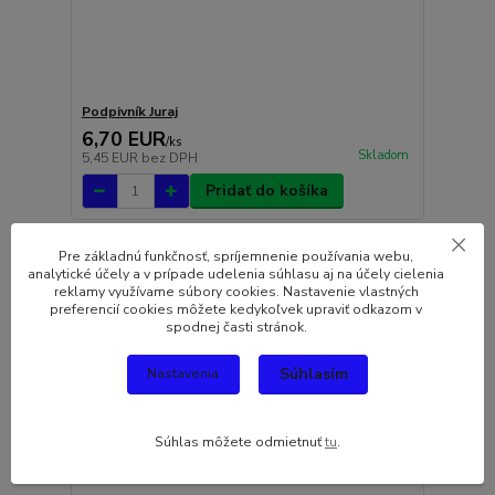
Podpivník Juraj
6,70 EUR
/
ks
Skladom
5,45 EUR
bez DPH
Pridať do košíka
Pre základnú funkčnosť, spríjemnenie používania webu,
analytické účely a v prípade udelenia súhlasu aj na účely cielenia
reklamy využívame súbory cookies. Nastavenie vlastných
preferencií cookies môžete kedykoľvek upraviť odkazom v
spodnej časti stránok.
Súhlasím
Nastavenia
Súhlas môžete odmietnuť
tu
.