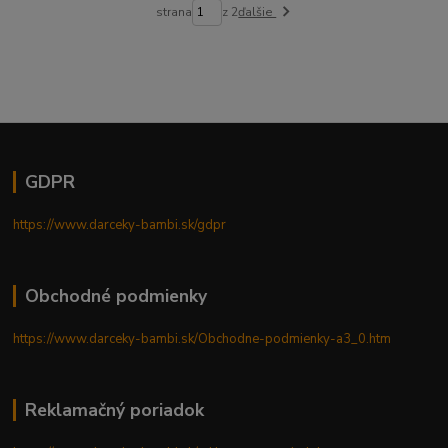
strana
z 2
ďalšie
GDPR
https://www.darceky-bambi.sk/gdpr
Obchodné podmienky
https://www.darceky-bambi.sk/Obchodne-podmienky-a3_0.htm
Reklamačný poriadok