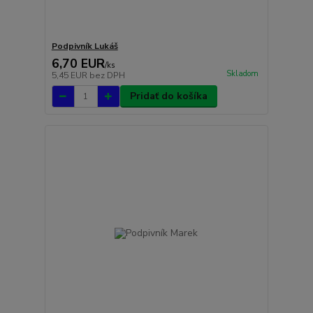
Podpivník Lukáš
6,70 EUR
/
ks
Skladom
5,45 EUR
bez DPH
Pridať do košíka