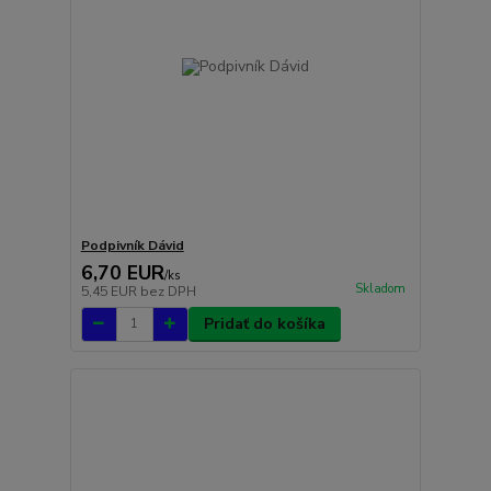
Podpivník Dávid
6,70 EUR
/
ks
Skladom
5,45 EUR
bez DPH
Pridať do košíka