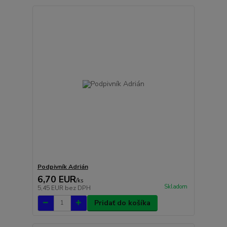
Podpivník Adrián
6,70 EUR
/
ks
Skladom
5,45 EUR
bez DPH
Pridať do košíka