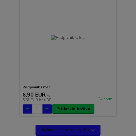
Podpivník Otec
6,90 EUR
/
ks
Skladom
5,61 EUR
bez DPH
Pridať do košíka
Načítať ďalšie produkty (13)