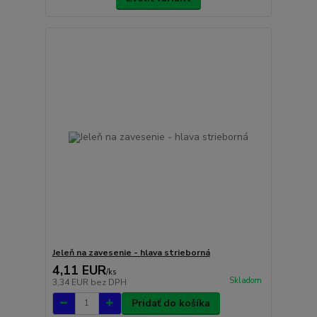
Jeleň na zavesenie - hlava strieborná
4,11 EUR
/
ks
Skladom
3,34 EUR
bez DPH
Pridať do košíka