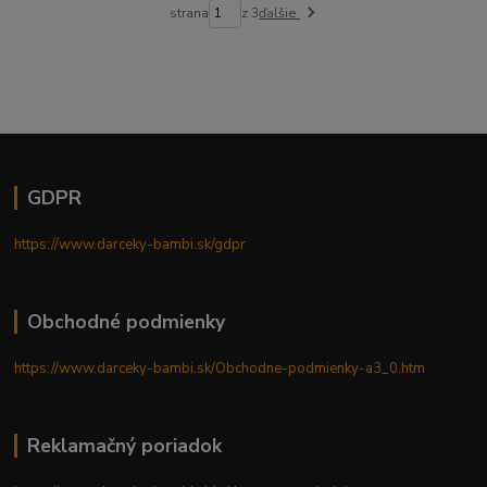
strana
z 3
ďalšie
GDPR
https://www.darceky-bambi.sk/gdpr
Obchodné podmienky
https://www.darceky-bambi.sk/Obchodne-podmienky-a3_0.htm
Reklamačný poriadok