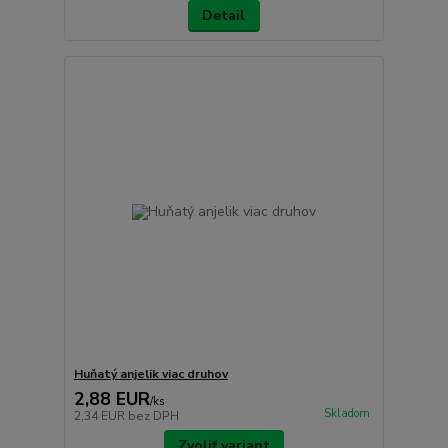
Detail
Huňatý anjelik viac druhov
2,88 EUR
/
ks
Skladom
2,34 EUR
bez DPH
Zvoliť variant