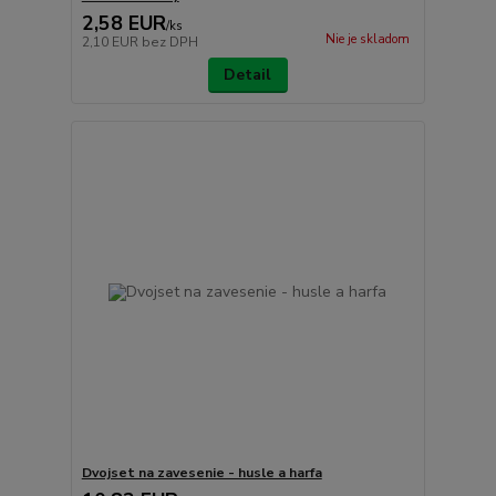
2,58 EUR
/
ks
Nie je skladom
2,10 EUR
bez DPH
Detail
Dvojset na zavesenie - husle a harfa