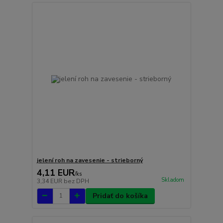
jelení roh na zavesenie - strieborný
4,11 EUR
/
ks
Skladom
3,34 EUR
bez DPH
Pridať do košíka