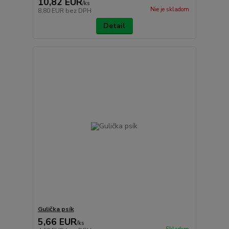
10,82 EUR
/
ks
Nie je skladom
8,80 EUR
bez DPH
Detail
Gulička psík
5,66 EUR
/
ks