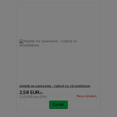
Anjelik na zavesenie - ružový so stromčekom
2,58 EUR
/
ks
Nie je skladom
2,10 EUR
bez DPH
Detail