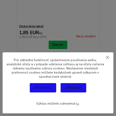
Dekorácia labuť
1,85 EUR
/
ks
Nie je skladom
1,50 EUR
bez DPH
Detail
Pre základnú funkčnosť, spríjemnenie používania webu,
analytické účely a v prípade udelenia súhlasu aj na účely cielenia
reklamy využívame súbory cookies. Nastavenie vlastných
preferencií cookies môžete kedykoľvek upraviť odkazom v
spodnej časti stránok.
Súhlasím
Nastavenia
Súhlas môžete odmietnuť
tu
.