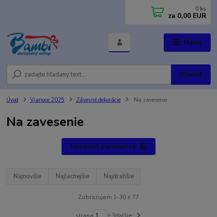
0
ks
za
0,00 EUR
Menu
Hľadať
Úvod
Vianoce 2025
Závesné dekorácie
Na zavesenie
Na zavesenie
Upresniť parametre
Najnovšie
Najlacnejšie
Najdrahšie
Zobrazujem 1-30 z 77
strana
z 3
ďalšie