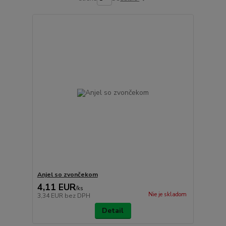
Anjel so zvončekom
4,11 EUR
/
ks
Nie je skladom
3,34 EUR
bez DPH
Detail