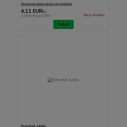
Drevená dekorácia stromčeky
4,11 EUR
/
ks
Nie je skladom
3,34 EUR
bez DPH
Detail
Drevené sánky