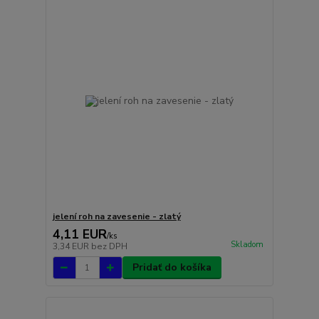
jelení roh na zavesenie - zlatý
4,11 EUR
/
ks
Skladom
3,34 EUR
bez DPH
Pridať do košíka