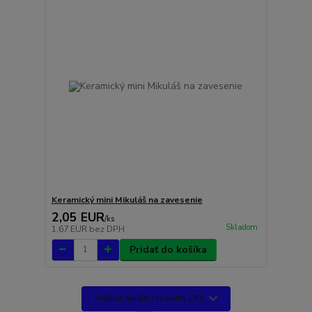
Keramický mini Mikuláš na zavesenie
2,05 EUR
/
ks
Skladom
1,67 EUR
bez DPH
Pridať do košíka
Načítať ďalšie produkty (30)