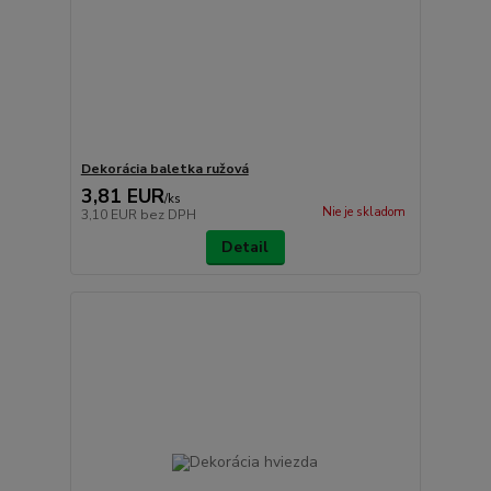
Dekorácia baletka ružová
3,81 EUR
/
ks
Nie je skladom
3,10 EUR
bez DPH
Detail