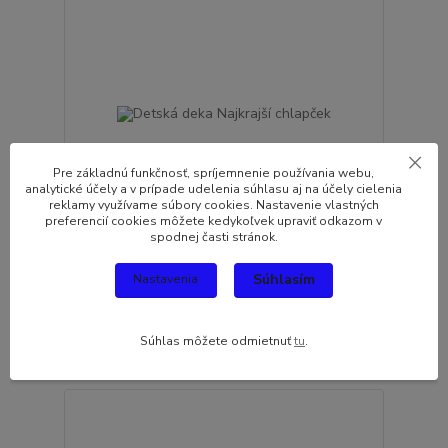
Pre základnú funkčnosť, spríjemnenie používania webu,
analytické účely a v prípade udelenia súhlasu aj na účely cielenia
reklamy využívame súbory cookies. Nastavenie vlastných
preferencií cookies môžete kedykoľvek upraviť odkazom v
spodnej časti stránok.
Detská deka Najkrajší chlapček
Súhlasím
Nastavenia
19,06 EUR
/
ks
Skladom
15,50 EUR
bez DPH
Súhlas môžete odmietnuť
tu
.
Pridať do košíka