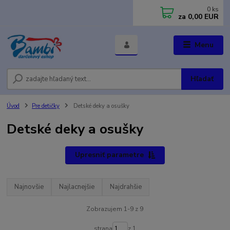
0
ks
za
0,00 EUR
Menu
Hľadať
Úvod
Pre detičky
Detské deky a osušky
Detské deky a osušky
Upresniť parametre
Najnovšie
Najlacnejšie
Najdrahšie
Zobrazujem 1-9 z 9
strana
z 1