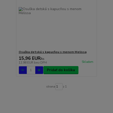
Osuška detská s kapucňou s menom Melissa
15,96 EUR
/
ks
Skladom
12,98 EUR
bez DPH
Pridať do košíka
strana
z 1