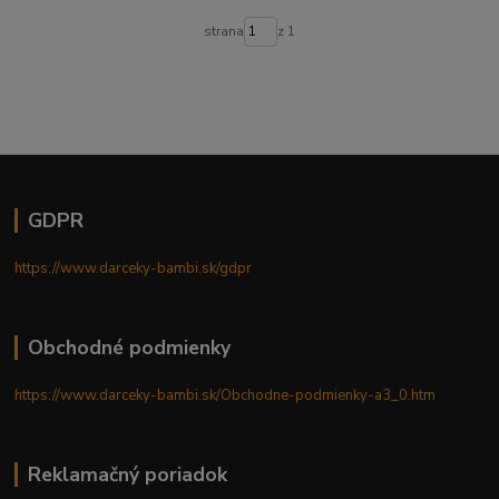
strana
z 1
GDPR
https://www.darceky-bambi.sk/gdpr
Obchodné podmienky
https://www.darceky-bambi.sk/Obchodne-podmienky-a3_0.htm
Reklamačný poriadok