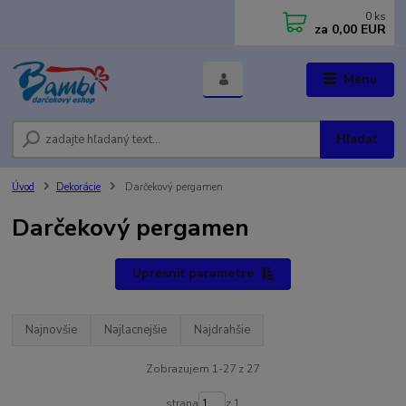
0
ks
za
0,00 EUR
Menu
Hľadať
Úvod
Dekorácie
Darčekový pergamen
Darčekový pergamen
Upresniť parametre
Najnovšie
Najlacnejšie
Najdrahšie
Zobrazujem 1-27 z 27
strana
z 1