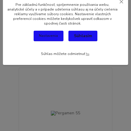
Pre základnú funkčnosť, spríjemnenie používania webu,
analytické účely a v prípade udelenia súhlasu aj na účely cielenia
reklamy využívame súbory cookies. Nastavenie vlastných
preferencií cookies môžete kedykoľvek upraviť odkazom v
spodnej časti stránok.
Pergamen 50
Súhlasím
Nastavenia
3,08 EUR
/
ks
Skladom
2,50 EUR
bez DPH
Súhlas môžete odmietnuť
tu
.
Pridať do košíka