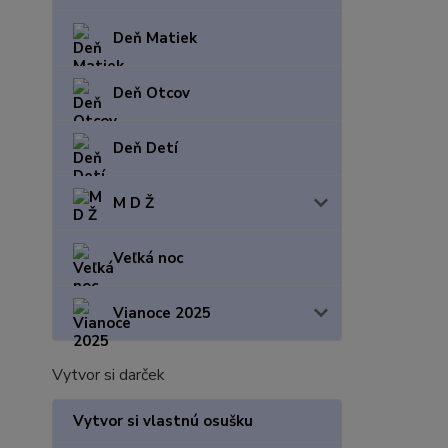
Deň Matiek
Deň Otcov
Deň Detí
M D Ž
Veľká noc
Vianoce 2025
Vytvor si darček
Vytvor si vlastnú osušku