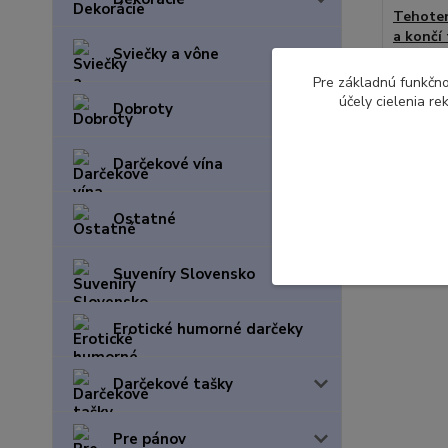
Tehoten
a končí
Sviečky a vône
13,80
Pre základnú funkčno
11,22 E
účely cielenia r
Dobroty
Darčekové vína
Ostatné
Suveníry Slovensko
Erotické humorné darčeky
Darčekové tašky
Pre pánov