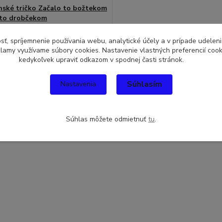
ské tričko Začalo to božtekom
 to drobčekom
 EUR
/
ks
sť, spríjemnenie používania webu, analytické účely a v prípade udeleni
Skladom
UR
bez DPH
eklamy využívame súbory cookies. Nastavenie vlastných preferencií coo
Pridať do košíka
kedykoľvek upraviť odkazom v spodnej časti stránok.
Súhlasím
Nastavenia
Súhlas môžete odmietnuť
tu
.