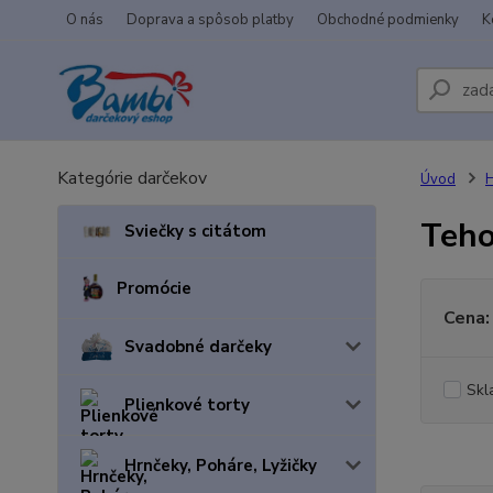
O nás
Doprava a spôsob platby
Obchodné podmienky
K
Kategórie darčekov
Úvod
H
Teho
Sviečky s citátom
Promócie
Cena:
Svadobné darčeky
Skl
Plienkové torty
Hrnčeky, Poháre, Lyžičky