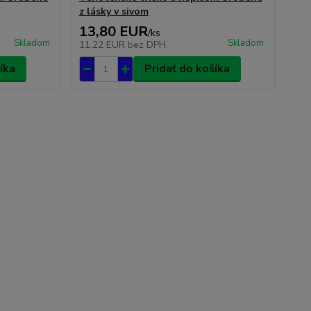
z lásky v sivom
13,80 EUR
/
ks
Skladom
Skladom
11,22 EUR
bez DPH
íka
Pridať do košíka