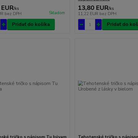
 EUR
13,80 EUR
/
ks
/
ks
Skladom
UR
bez DPH
11,22 EUR
bez DPH
Pridať do košíka
Pridať do koš
ské tričko s nápisom Tu bývam
Tehotenské tričko s nápis