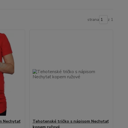
strana
z 1
m Nechytať
Tehotenské tričko s nápisom Nechytať
kopem ružové