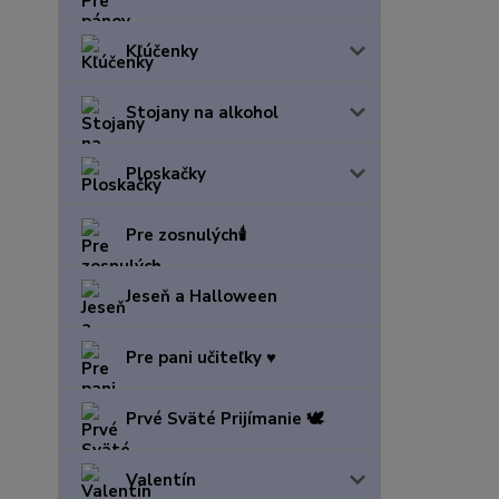
Kľúčenky
Stojany na alkohol
Ploskačky
Pre zosnulých🕯️
Jeseň a Halloween
Pre pani učiteľky ♥️
Prvé Sväté Prijímanie 🕊️
Valentín