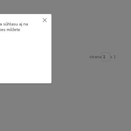
a súhlasu aj na
kies môžete
strana
z 1