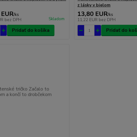
z lásky v bielom
 EUR
13,80 EUR
/
ks
/
ks
Skladom
UR
bez DPH
11,22 EUR
bez DPH
Pridať do košíka
Pridať do koš