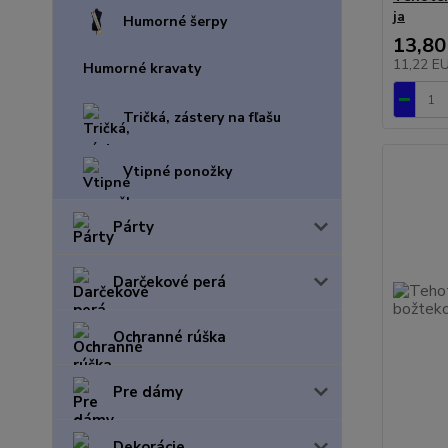
ja
Humorné šerpy
13,80
11,22 E
Humorné kravaty
Tričká, zástery na fľašu
Vtipné ponožky
Párty
Darčekové perá
Ochranné rúška
Pre dámy
Dekorácie