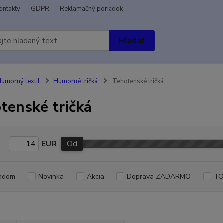
ontakty
GDPR
Reklamačný poriadok
Hľadať
umorný textil
Humorné tričká
Tehotenské tričká
tenské tričká
EUR
Od
adom
Novinka
Akcia
Doprava ZADARMO
TO