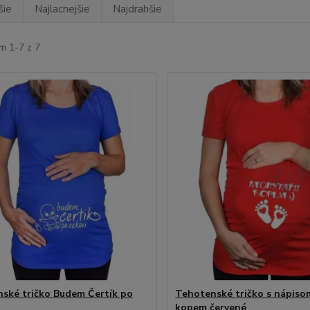
šie
Najlacnejšie
Najdrahšie
m 1-7 z 7
ské tričko Budem Čertík po
Tehotenské tričko s nápiso
kopem červené