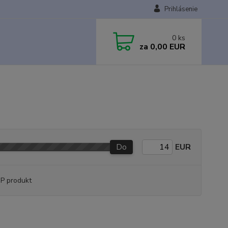
Prihlásenie
0
ks
za
0,00 EUR
Do
EUR
P produkt