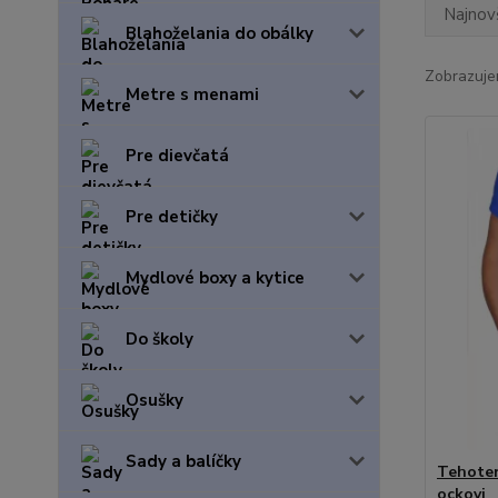
Najnov
Blahoželania do obálky
Zobrazuje
Metre s menami
Pre dievčatá
Pre detičky
Mydlové boxy a kytice
Do školy
Osušky
Sady a balíčky
Tehoten
ockovi