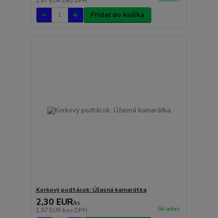
1,87 EUR
bez DPH
Pridať do košíka
Korkový podtácok: Úžasná kamarátka
2,30 EUR
/
ks
Skladom
1,87 EUR
bez DPH