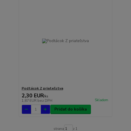
Podtácok Z priateľstva
2,30 EUR
/
ks
Skladom
1,87 EUR
bez DPH
Pridať do košíka
strana
z 1