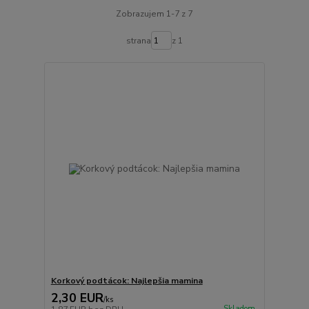
Zobrazujem 1-7 z 7
strana
z 1
Korkový podtácok: Najlepšia mamina
2,30 EUR
/
ks
Skladom