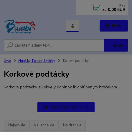
0
ks
za
0,00 EUR
Menu
Hľadať
Úvod
Hrnčeky, Poháre, Lyžičky
Korkové podtácky
Korkové podtácky
Korkové podtácky sú skvelý doplnok ik obľúbeným hrnčekom
Upresniť parametre
Najnovšie
Najlacnejšie
Najdrahšie