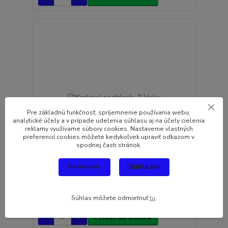
Pre základnú funkčnosť, spríjemnenie používania webu,
analytické účely a v prípade udelenia súhlasu aj na účely cielenia
reklamy využívame súbory cookies. Nastavenie vlastných
preferencií cookies môžete kedykoľvek upraviť odkazom v
spodnej časti stránok.
Súhlasím
Nastavenia
Korkový podtácok: Z lásky
2,30 EUR
/
ks
Súhlas môžete odmietnuť
tu
.
Skladom
1,87 EUR
bez DPH
Pridať do košíka