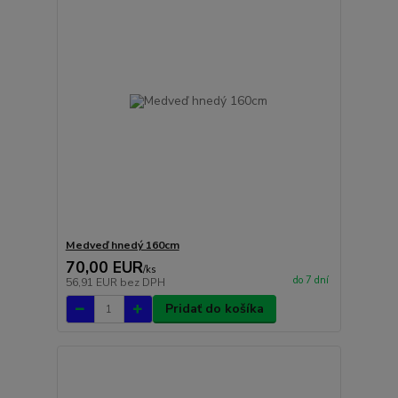
Medveď hnedý 160cm
70,00 EUR
/
ks
do 7 dní
56,91 EUR
bez DPH
Pridať do košíka