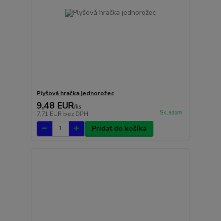
Plyšová hračka jednorožec
9,48 EUR
/
ks
Skladom
7,71 EUR
bez DPH
Pridať do košíka