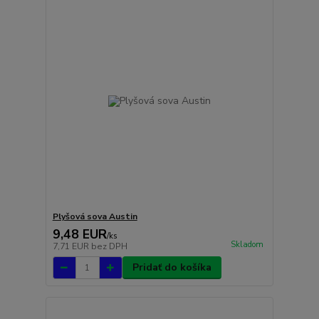
Plyšová sova Austin
9,48 EUR
/
ks
Skladom
7,71 EUR
bez DPH
Pridať do košíka