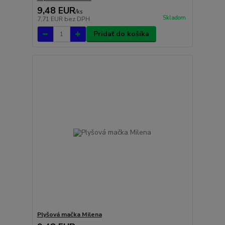
9,48 EUR
/
ks
Skladom
7,71 EUR
bez DPH
Pridať do košíka
Plyšová mačka Milena