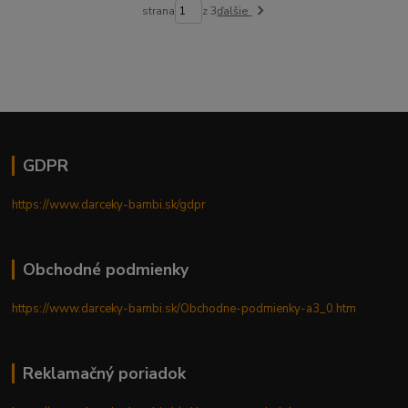
strana
z 3
ďalšie
GDPR
https://www.darceky-bambi.sk/gdpr
Obchodné podmienky
https://www.darceky-bambi.sk/Obchodne-podmienky-a3_0.htm
Reklamačný poriadok