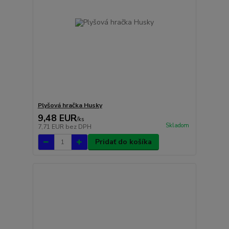
Plyšová hračka Husky
9,48 EUR
/
ks
Skladom
7,71 EUR
bez DPH
Pridať do košíka