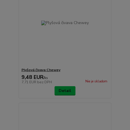
Plyšová čivava Chewey
9,48 EUR
/
ks
Nie je skladom
7,71 EUR
bez DPH
Detail