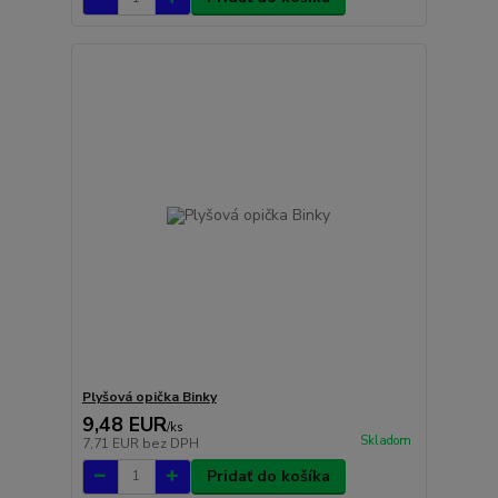
Plyšová opička Binky
9,48 EUR
/
ks
Skladom
7,71 EUR
bez DPH
Pridať do košíka