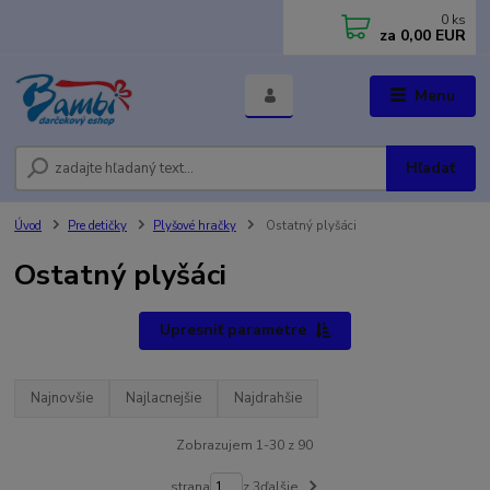
0
ks
za
0,00 EUR
Menu
Hľadať
Úvod
Pre detičky
Plyšové hračky
Ostatný plyšáci
Ostatný plyšáci
Upresniť parametre
Najnovšie
Najlacnejšie
Najdrahšie
Zobrazujem 1-30 z 90
strana
z 3
ďalšie