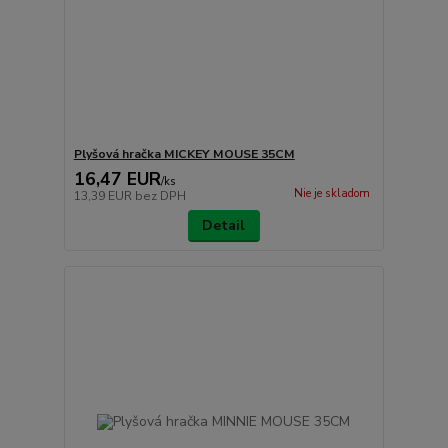
Plyšová hračka MICKEY MOUSE 35CM
16,47 EUR
/
ks
Nie je skladom
13,39 EUR
bez DPH
Detail