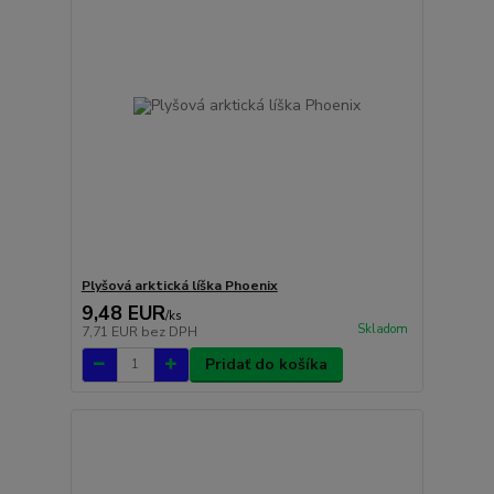
Plyšová arktická líška Phoenix
9,48 EUR
/
ks
Skladom
7,71 EUR
bez DPH
Pridať do košíka