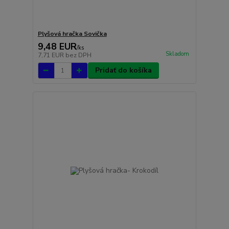
Plyšová hračka Sovička
9,48 EUR
/
ks
Skladom
7,71 EUR
bez DPH
Pridať do košíka