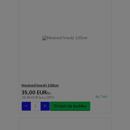
Medveď hnedý 100cm
35,00 EUR
/
ks
do 7 dní
28,46 EUR
bez DPH
Pridať do košíka