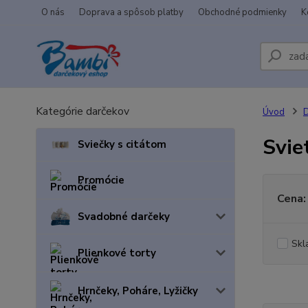
O nás
Doprava a spôsob platby
Obchodné podmienky
K
Kategórie darčekov
Úvod
D
Svie
Sviečky s citátom
Promócie
Cena:
Svadobné darčeky
Skl
Plienkové torty
Hrnčeky, Poháre, Lyžičky