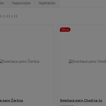
šie
Najlacnejšie
Najdrahšie
m 1-11 z 11
Akcia
ce pero Čertica
Svietiace pero Choď na to