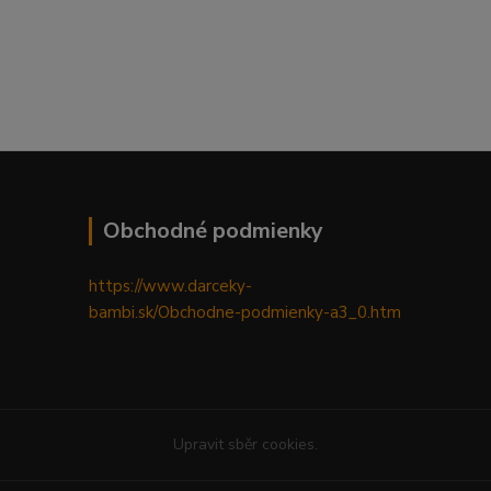
Obchodné podmienky
https://www.darceky-
bambi.sk/Obchodne-podmienky-a3_0.htm
Upravit sběr cookies.