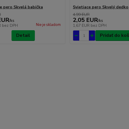
ce pero Skvelá babička
Svietiace pero Skvelý dedko
R
4,99 EUR
EUR
2,05 EUR
/
ks
/
ks
Nie je skladom
R
bez DPH
1,67 EUR
bez DPH
Detail
Pridať do koš