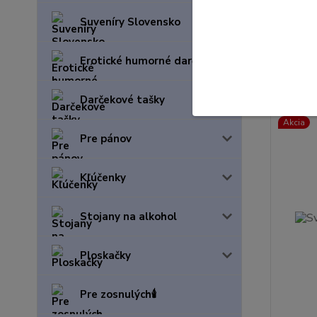
Svietia
Suveníry Slovensko
4,99 EU
2,05 
1,67 EU
Erotické humorné darčeky
Darčekové tašky
Akcia
Pre pánov
Kľúčenky
Stojany na alkohol
Ploskačky
Pre zosnulých🕯️