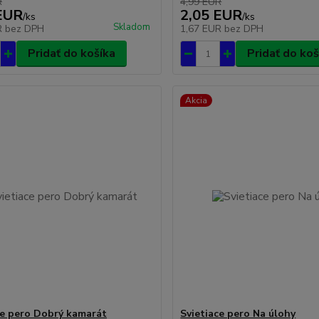
R
4,99 EUR
EUR
2,05 EUR
/
ks
/
ks
Skladom
R
bez DPH
1,67 EUR
bez DPH
Pridať do košíka
Pridať do koš
Akcia
ce pero Dobrý kamarát
Svietiace pero Na úlohy