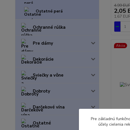
4,99 EU
2,05 
Ostatné perá
1,67 EU
Ochranné rúška
Pre dámy
Akcia
Dekorácie
Sviečky a vône
Dobroty
Darčekové vína
Pre základnú funkčno
Ostatné
účely cielenia r