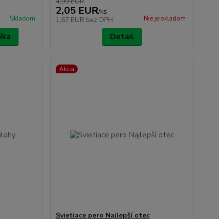
4,99 EUR
2,05 EUR
/
ks
Skladom
Nie je skladom
1,67 EUR
bez DPH
íka
Detail
Akcia
Svietiace pero Najlepší otec