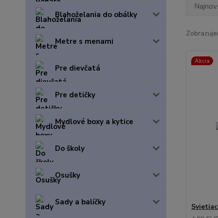
Najnov
Blahoželania do obálky
Zobrazuje
Metre s menami
Akcia
Pre dievčatá
Pre detičky
Mydlové boxy a kytice
Do školy
Osušky
Sady a balíčky
Svietia