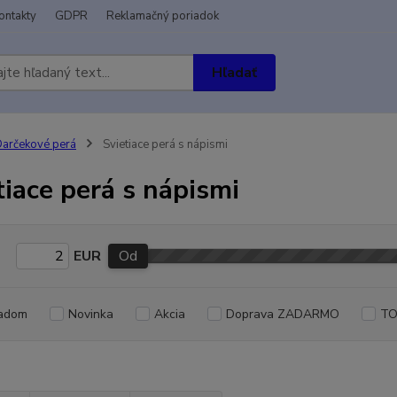
ontakty
GDPR
Reklamačný poriadok
Hľadať
arčekové perá
Svietiace perá s nápismi
tiace perá s nápismi
EUR
Od
adom
Novinka
Akcia
Doprava ZADARMO
TO