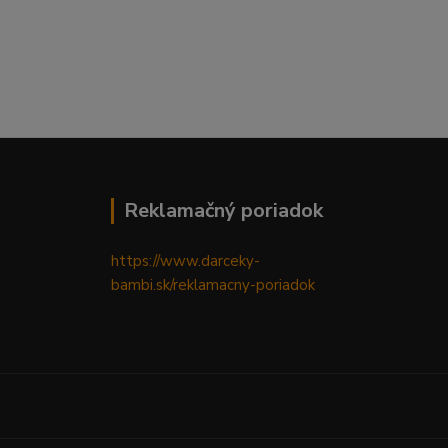
Reklamačný poriadok
https://www.darceky-
bambi.sk/reklamacny-poriadok