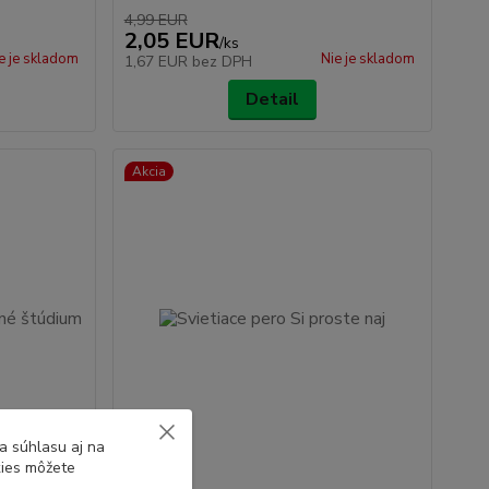
4,99 EUR
2,05 EUR
/
ks
e je skladom
Nie je skladom
1,67 EUR
bez DPH
Detail
Akcia
a súhlasu aj na
kies môžete