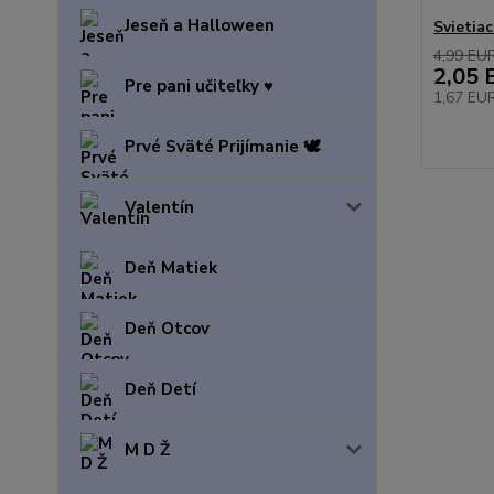
Jeseň a Halloween
Svietia
4,99 EU
2,05 
Pre pani učiteľky ♥️
1,67 EU
Prvé Sväté Prijímanie 🕊️
Valentín
Deň Matiek
Deň Otcov
Deň Detí
M D Ž