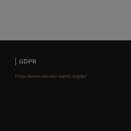
GDPR
https://www.darceky-bambi.sk/gdpr