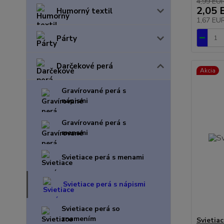
4,99 EU
2,05 
Humorný textil
1,67 EU
Párty
Darčekové perá
Akcia
Gravírované perá s
nápismi
Gravírované perá s
menami
Svietiace perá s menami
Svietiace perá s nápismi
Svietiace perá so
znamením
Svietia