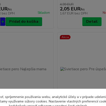
R
4,99 EUR
EUR
2,05 EUR
/
ks
/
ks
Skladom
Ni
R
bez DPH
1,67 EUR
bez DPH
Pridať do košíka
Detail
Akcia
sť, spríjemnenie používania webu, analytické účely a v prípade udeleni
eklamy využívame súbory cookies. Nastavenie vlastných preferencií coo
kedykoľvek upraviť odkazom v spodnej časti stránok.