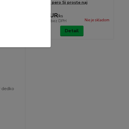
štúdium
Svietiace pero Si proste naj
4,99 EUR
2,05 EUR
/
ks
e je skladom
Nie je skladom
1,67 EUR
bez DPH
Detail