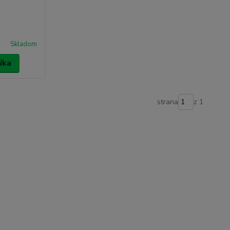
Skladom
íka
strana
z 1