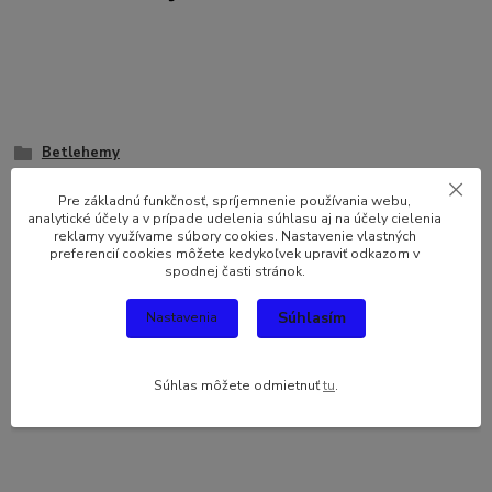
Betlehemy
Luskáčikovia
Pre základnú funkčnosť, spríjemnenie používania webu,
Hracie skrinky a zvonkohry
analytické účely a v prípade udelenia súhlasu aj na účely cielenia
reklamy využívame súbory cookies. Nastavenie vlastných
Svietiace dekorácie
preferencií cookies môžete kedykoľvek upraviť odkazom v
Snežítka
spodnej časti stránok.
Zvieratá
Súhlasím
Nastavenia
Figúrky a sošky
Anjeliky
Textilné dekorácie a masky
Súhlas môžete odmietnuť
tu
.
Magnetky a fotorámiky