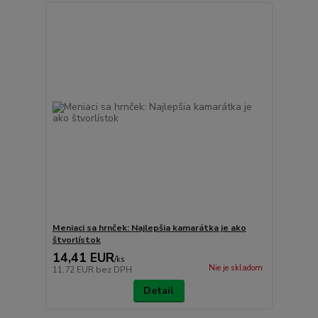
Meniaci sa hrnček: Najlepšia kamarátka je ako
štvorlístok
14,41 EUR
/
ks
Nie je skladom
11,72 EUR
bez DPH
Detail