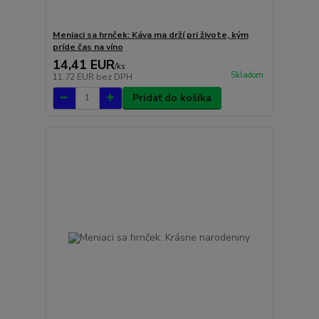
Meniaci sa hrnček: Káva ma drží pri živote, kým
príde čas na víno
14,41 EUR
/
ks
Skladom
11,72 EUR
bez DPH
Pridať do košíka