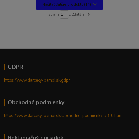
Načítať ďalšie produkty (14)
strana
z 2
ďalšie
GDPR
https://www.darceky-bambi.sk/gdpr
Obchodné podmienky
https://www.darceky-bambi.sk/Obchodne-podmienky-a3_0.htm
Reklamačný poriadok