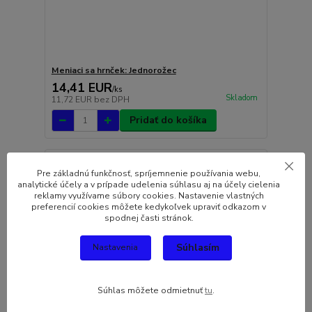
Meniaci sa hrnček: Jednorožec
14,41 EUR
/
ks
Skladom
11,72 EUR
bez DPH
Pridať do košíka
Pre základnú funkčnosť, spríjemnenie používania webu,
analytické účely a v prípade udelenia súhlasu aj na účely cielenia
reklamy využívame súbory cookies. Nastavenie vlastných
preferencií cookies môžete kedykoľvek upraviť odkazom v
spodnej časti stránok.
Súhlasím
Nastavenia
Súhlas môžete odmietnuť
tu
.