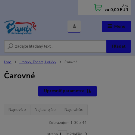
0
ks
za
0,00 EUR
Menu
Hľadať
Úvod
Hrnčeky, Poháre, Lyžičky
Čarovné
Čarovné
Upresniť parametre
Najnovšie
Najlacnejšie
Najdrahšie
Zobrazujem 1-30 z 44
strana
z 2
ďalšie