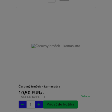
Čarovný hrnček - kamasutra
10,50 EUR
/
ks
Skladom
8,54 EUR
bez DPH
Pridať do košíka