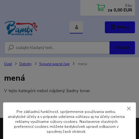
0
ks
za
0,00 EUR
Menu
Hľadať
Úvod
Dobroty
Sypané ovocné čaje
mená
mená
V tejto kategórii nebol nájdený žiadny tovar.
Pre základnú funkčnosť, spríjemnenie používania webu,
analytické účely a v prípade udelenia súhlasu aj na účely cielenia
reklamy využívame súbory cookies. Nastavenie vlastných
preferencií cookies môžete kedykoľvek upraviť odkazom v
spodnej časti stránok.
GDPR