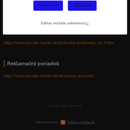
Súhlasím
Nastavenia
https://www.darceky-bambi.sk/gdpr
Súhlas môžete odmietnuť
tu
.
Obchodné podmienky
https://www.darceky-bambi.sk/Obchodne-podmienky-a3_0.htm
Reklamačný poriadok
https://www.darceky-bambi.sk/reklamacny-poriadok
Upravit sběr cookies.
Vytvorené na
Eshop-rychlo.sk