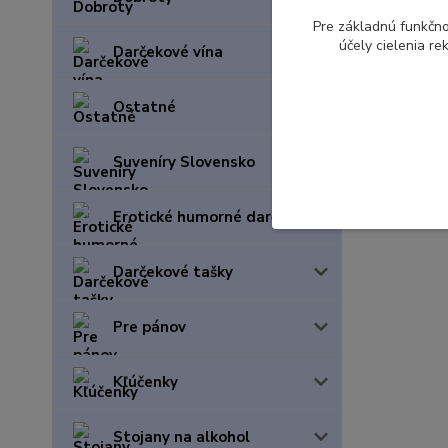
Pre základnú funkčno
účely cielenia r
Darčekové vína
Ostatné
Suveníry Slovensko
Erotické humorné darčeky
Darčekové tašky
Pre pánov
Kľúčenky
Stojany na alkohol