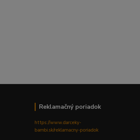
Reklamačný poriadok
https://www.darceky-
bambi.sk/reklamacny-poriadok