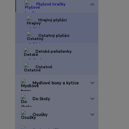
Plyšové hračky
Hrejivý plyšáci
Ostatný plyšáci
Detské peňaženky
Ostatné
Mydlové boxy a kytice
Do školy
Osušky