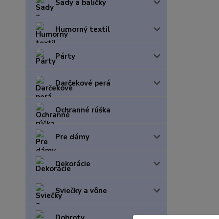
Sady a balíčky
Humorný textil
Párty
Darčekové perá
Ochranné rúška
Pre dámy
Dekorácie
Sviečky a vône
Dobroty