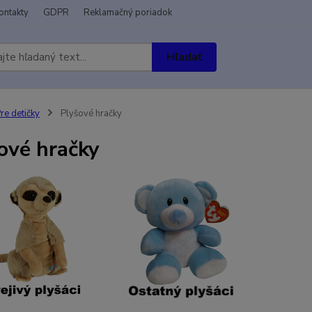
ontakty
GDPR
Reklamačný poriadok
Hľadať
re detičky
Plyšové hračky
ové hračky