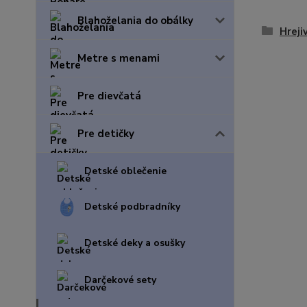
Blahoželania do obálky
Hreji
Metre s menami
Pre dievčatá
Pre detičky
Detské oblečenie
Detské podbradníky
Detské deky a osušky
Darčekové sety