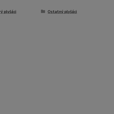
vý plyšáci
Ostatný plyšáci