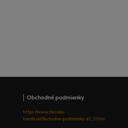
Obchodné podmienky
https://www.darceky-
bambi.sk/Obchodne-podmienky-a3_0.htm