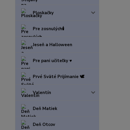
Ploskačky
Pre zosnulých🕯️
Jeseň a Halloween
Pre pani učiteľky ♥️
Prvé Sväté Prijímanie 🕊️
Valentín
Deň Matiek
Deň Otcov