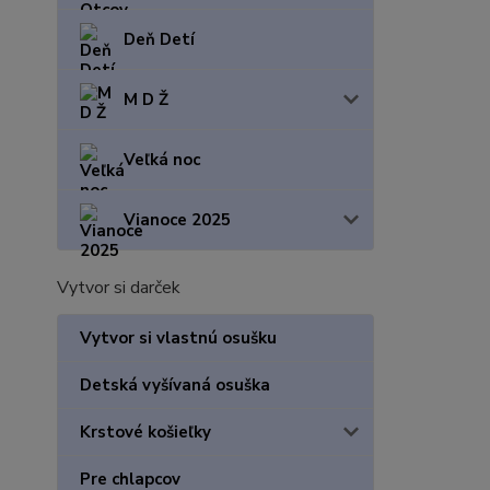
Deň Detí
M D Ž
Veľká noc
Vianoce 2025
Vytvor si darček
Vytvor si vlastnú osušku
Detská vyšívaná osuška
Krstové košieľky
Pre chlapcov