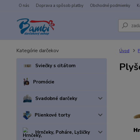
O nás
Doprava a spôsob platby
Obchodné podmienky
K
Kategórie darčekov
Úvod
P
Plyš
Sviečky s citátom
Promócie
Svadobné darčeky
Plienkové torty
Hrnčeky, Poháre, Lyžičky