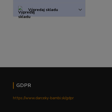
Výpredaj skladu
GDPR
https://www.darceky-bambi.sk/gdpr