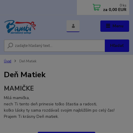
0
ks
za
0,00 EUR
Menu
Hľadať
Úvod
Deň Matiek
Deň Matiek
MAMIČKE
Milá mamička,
nech Ti tento deň prinesie toľko šťastia a radosti,
koľko lásky ty sama rozdávaš svojim najbližším po celý čas!
Prajem Ti krásny Deň matiek.