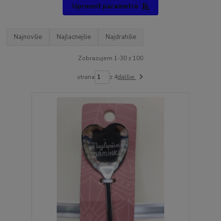
Upresniť parametre
Najnovšie
Najlacnejšie
Najdrahšie
Zobrazujem 1-30 z 100
strana
z 4
ďalšie