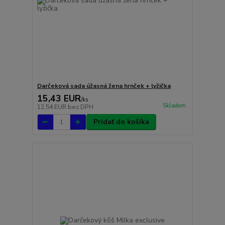
Darčeková sada úžasná žena hrnček + lyžička
15,43 EUR
/
ks
Skladom
12,54 EUR
bez DPH
Pridať do košíka