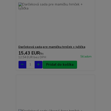
Darčeková sada pre mamičku hrnček + lyžička
15,43 EUR
/
ks
Skladom
12,54 EUR
bez DPH
Pridať do košíka