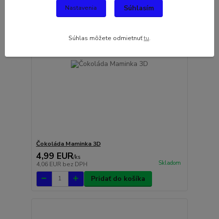
Súhlasím
Nastavenia
Súhlas môžete odmietnuť
tu
.
Čokoláda Maminka 3D
4,99 EUR
/
ks
Skladom
4,06 EUR
bez DPH
Pridať do košíka