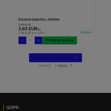
Drevená plaketka - Mamina
5,99 EUR
3,60 EUR
/
ks
Skladom
2,93 EUR
bez DPH
Pridať do košíka
Načítať ďalšie produkty (30)
strana
z 4
ďalšie
GDPR