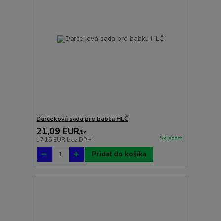
Darčeková sada pre babku HLČ
21,09 EUR
/
ks
Skladom
17,15 EUR
bez DPH
Pridať do košíka