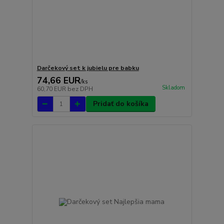
Darčekový set k jubielu pre babku
74,66 EUR
/
ks
Skladom
60,70 EUR
bez DPH
Pridať do košíka