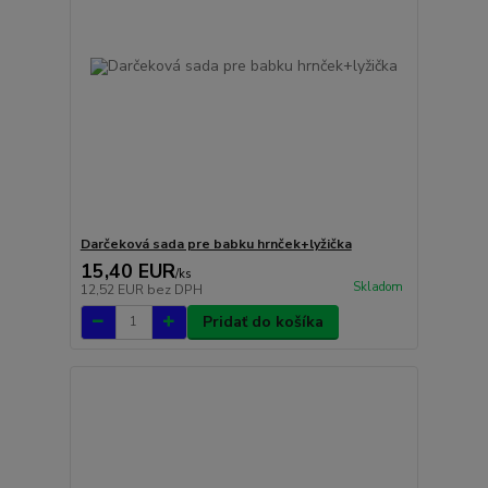
Darčeková sada pre babku hrnček+lyžička
15,40 EUR
/
ks
Skladom
12,52 EUR
bez DPH
Pridať do košíka