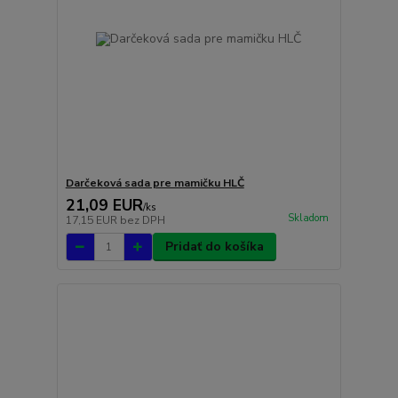
Darčeková sada pre mamičku HLČ
21,09 EUR
/
ks
Skladom
17,15 EUR
bez DPH
Pridať do košíka