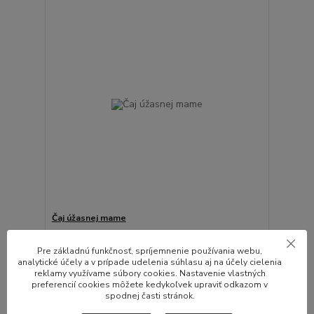
Čaj úžasnej mame
4,11 EUR
/
ks
Skladom
3,34 EUR
bez DPH
Pre základnú funkčnosť, spríjemnenie používania webu,
analytické účely a v prípade udelenia súhlasu aj na účely cielenia
Pridať do košíka
reklamy využívame súbory cookies. Nastavenie vlastných
preferencií cookies môžete kedykoľvek upraviť odkazom v
spodnej časti stránok.