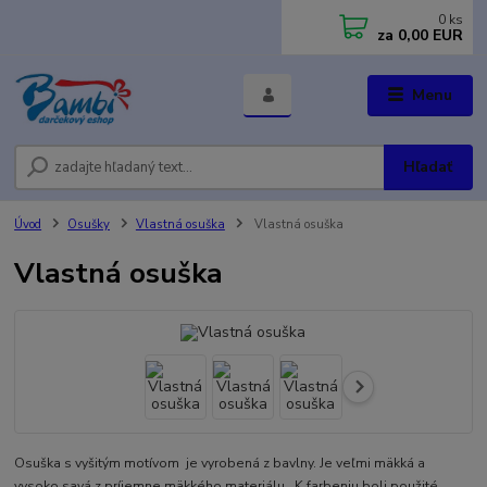
0
ks
za
0,00 EUR
Menu
Hľadať
Úvod
Osušky
Vlastná osuška
Vlastná osuška
Vlastná osuška
Osuška s vyšitým motívom je vyrobená z bavlny. Je veľmi mäkká a
vysoko savá z príjemne mäkkého materiálu. K farbeniu boli použité