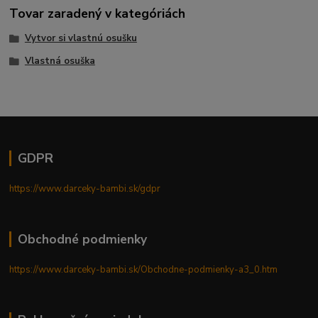
Tovar zaradený v kategóriách
Vytvor si vlastnú osušku
Vlastná osuška
GDPR
https://www.darceky-bambi.sk/gdpr
Obchodné podmienky
https://www.darceky-bambi.sk/Obchodne-podmienky-a3_0.htm