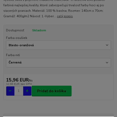
farbivá najlepšej kvality, ktoré zabezpečujú trvalosť farby hoci aj po
viacerých praniach. Materiál: 100 % bavlna; Rozmer: 140cm x 70cm;
Gramáž: 400g/m2 Návod: 1.-Vyber...
celý popis
Dostupnosť
Skladom
Farba osušiek
Farba nití
15,96 EUR
/
ks
12,98 EUR
bez DPH
Pridať do košíka