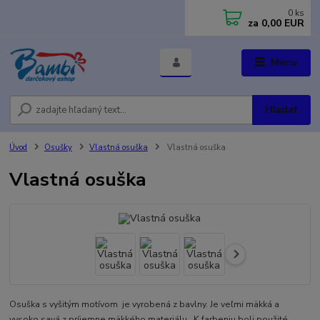
0
ks
za
0,00 EUR
Menu
Hľadať
Úvod
Osušky
Vlastná osuška
Vlastná osuška
Vlastná osuška
Osuška s vyšitým motívom je vyrobená z bavlny. Je veľmi mäkká a
vysoko savá z príjemne mäkkého materiálu. K farbeniu boli použité