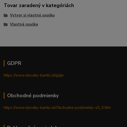
Tovar zaradený v kategóriách
Vytvor si vlastnú osušku
Vlastná osuška
GDPR
https://www.darceky-bambi.sk/gdpr
Obchodné podmienky
https://www.darceky-bambi.sk/Obchodne-podmienky-a3_0.htm