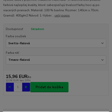
farbivá najlepšej kvality, ktoré zabezpečujú trvalosť farby hoci aj po
viacerých praniach. Materiál: 100 % bavlna; Rozmer: 140cm x 70cm;
Gramáž: 400g/m2 Návod: 1.-Vyber...
celý popis
Dostupnosť
Skladom
Farba osušiek
Farba nití
15,96 EUR
/
ks
12,98 EUR
bez DPH
Pridať do košíka