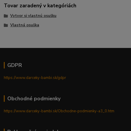
Tovar zaradený v kategóriách
Vytvor si vlastnú osušku
Vlastná osuška
GDPR
https://www.darceky-bambi.sk/gdpr
Obchodné podmienky
https://www.darceky-bambi.sk/Obchodne-podmienky-a3_0.htm