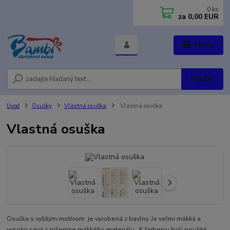
0
ks
za
0,00 EUR
Menu
Hľadať
Úvod
Osušky
Vlastná osuška
Vlastná osuška
Vlastná osuška
Osuška s vyšitým motívom je vyrobená z bavlny. Je veľmi mäkká a
vysoko savá z príjemne mäkkého materiálu. K farbeniu boli použité