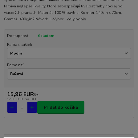
farbivá najlepšej kvality, ktoré zabezpečujú trvalosť farby hoci aj po
viacerých praniach. Materiál: 100 % bavlna; Rozmer: 140cm x 70cm;
Gramáž: 400g/m2 Návod: 1.-Vyber...
celý popis
Dostupnosť
Skladom
Farba osušiek
Farba nití
15,96 EUR
/
ks
12,98 EUR
bez DPH
Pridať do košíka