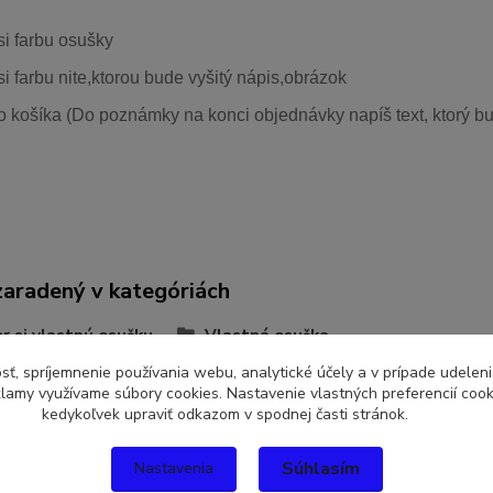
si farbu osušky
si farbu nite,ktorou bude vyšitý nápis,obrázok
o košíka (Do poznámky na konci objednávky napíš text, ktorý bu
zaradený v kategóriách
r si vlastnú osušku
Vlastná osuška
sť, spríjemnenie používania webu, analytické účely a v prípade udeleni
eklamy využívame súbory cookies. Nastavenie vlastných preferencií coo
kedykoľvek upraviť odkazom v spodnej časti stránok.
Súhlasím
Nastavenia