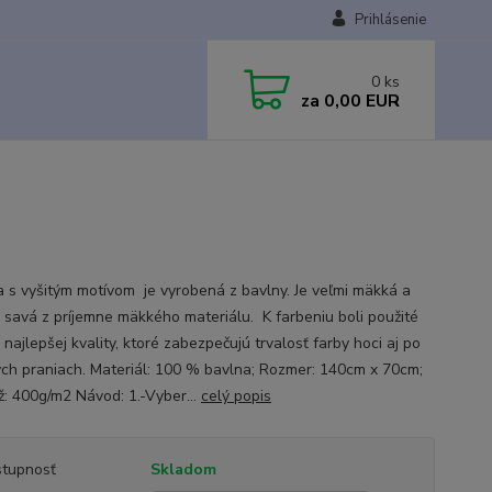
Prihlásenie
0
ks
za
0,00 EUR
 s vyšitým motívom je vyrobená z bavlny. Je veľmi mäkká a
 savá z príjemne mäkkého materiálu. K farbeniu boli použité
 najlepšej kvality, ktoré zabezpečujú trvalosť farby hoci aj po
ých praniach. Materiál: 100 % bavlna; Rozmer: 140cm x 70cm;
: 400g/m2 Návod: 1.-Vyber...
celý popis
tupnosť
Skladom