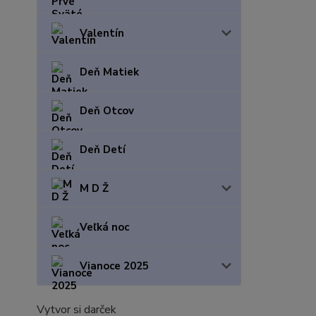
Valentín
Deň Matiek
Deň Otcov
Deň Detí
M D Ž
Veľká noc
Vianoce 2025
Vytvor si darček