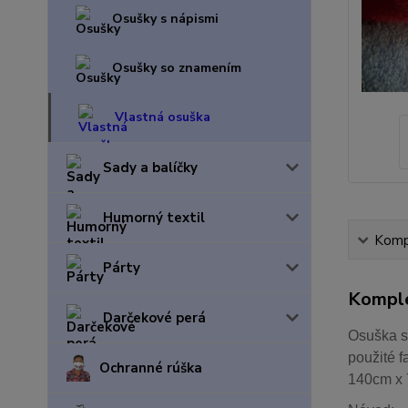
Osušky s nápismi
Osušky so znamením
Vlastná osuška
Sady a balíčky
Humorný textil
Kompl
Párty
Komple
Darčekové perá
Osuška s
použité f
Ochranné rúška
140cm x 