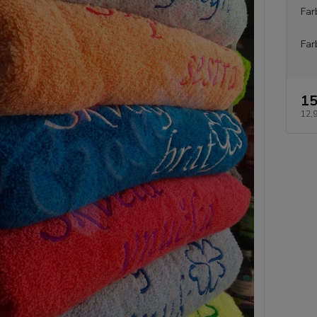
Far
Far
15
12,