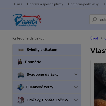
O nás
Doprava a spôsob platby
Obchodné podmienky
K
Kategórie darčekov
Úvod
Vlas
Sviečky s citátom
Promócie
Svadobné darčeky
Plienkové torty
Hrnčeky, Poháre, Lyžičky