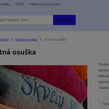
ontakty
GDPR
Reklamačný poriadok
Hľadať
Osušky
Vlastná osuška
Vlastná osuška
tná osuška
Osuška
vysoko
farbivá
viacer
Gramáž
Dos