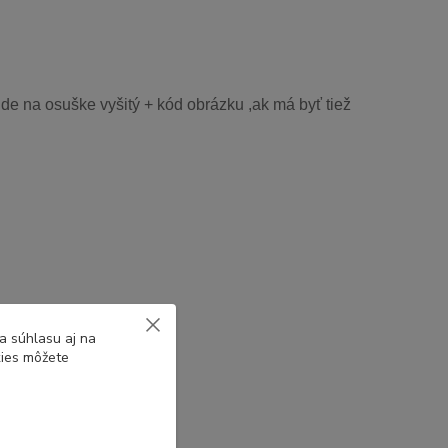
de na osuške vyšitý + kód obrázku ,ak má byť tiež
a súhlasu aj na
kies môžete