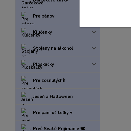
Darčekové tašky
Pre pánov
Kľúčenky
Stojany na alkohol
Ploskačky
Pre zosnulých🕯️
Jeseň a Halloween
Pre pani učiteľky ♥️
Prvé Sväté Prijímanie 🕊️