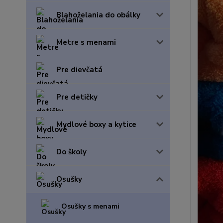
Blahoželania do obálky
Metre s menami
Pre dievčatá
Pre detičky
Mydlové boxy a kytice
Do školy
Osušky
Osušky s menami