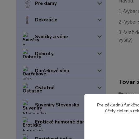
Návod:
Pre dámy
1.-Vyber 
Dekorácie
2.-Vyber 
3.-Vlož d
Sviečky a vône
vyšitý)
Dobroty
Darčekové vína
Tovar 
Ostatné
Vytvo
Suveníry Slovensko
Pre základnú funkčno
účely cielenia r
Erotické humorné darčeky