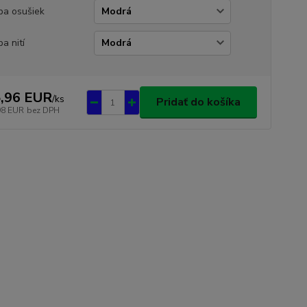
ba osušiek
ba nití
,96 EUR
/
ks
Pridať do košíka
98 EUR
bez DPH