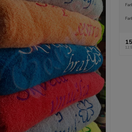
Far
Far
15
12,