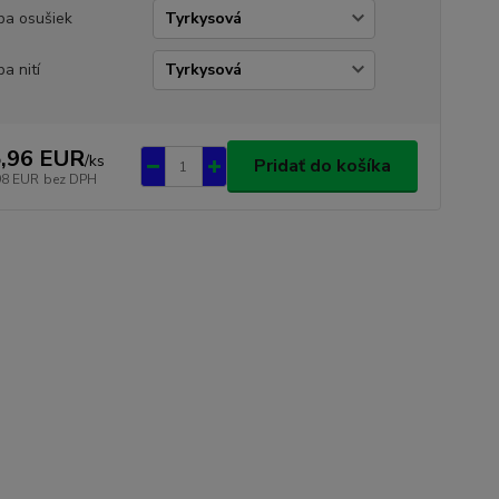
ba osušiek
ba nití
,96 EUR
/
ks
Pridať do košíka
98 EUR
bez DPH