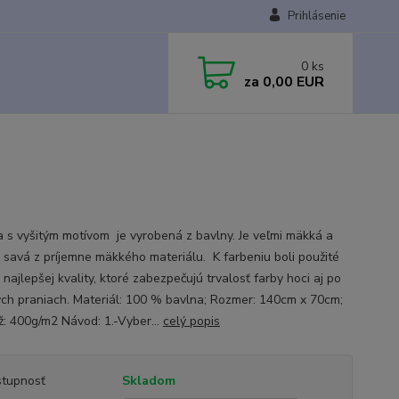
Prihlásenie
0
ks
za
0,00 EUR
 s vyšitým motívom je vyrobená z bavlny. Je veľmi mäkká a
 savá z príjemne mäkkého materiálu. K farbeniu boli použité
 najlepšej kvality, ktoré zabezpečujú trvalosť farby hoci aj po
ých praniach. Materiál: 100 % bavlna; Rozmer: 140cm x 70cm;
: 400g/m2 Návod: 1.-Vyber...
celý popis
tupnosť
Skladom