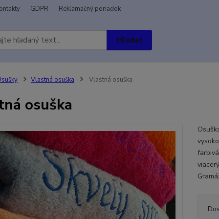
ontakty
GDPR
Reklamačný poriadok
Hľadať
Osušky
Vlastná osuška
Vlastná osuška
tná osuška
Osuška
vysoko
farbivá
viacer
Gramáž
Dos