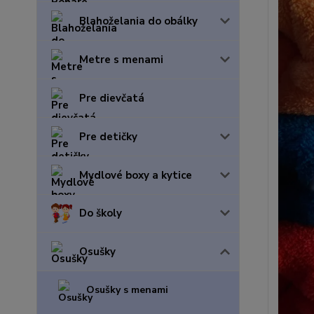
Blahoželania do obálky
Metre s menami
Pre dievčatá
Pre detičky
Mydlové boxy a kytice
Do školy
Osušky
Osušky s menami