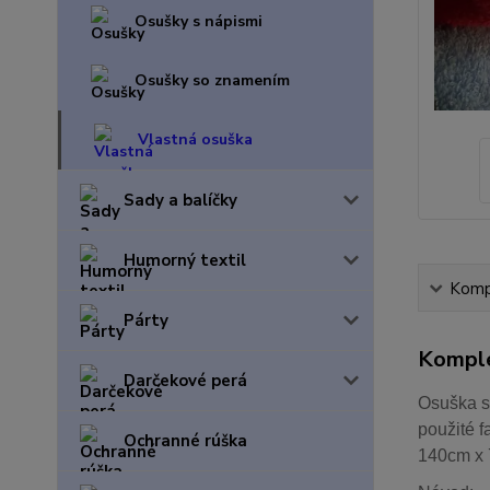
Osušky s nápismi
Osušky so znamením
Vlastná osuška
Sady a balíčky
Humorný textil
Kompl
Párty
Komple
Darčekové perá
Osuška s
použité f
Ochranné rúška
140cm x 