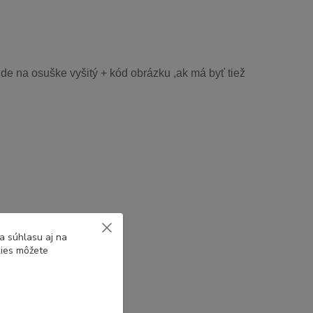
de na osuške vyšitý + kód obrázku ,ak má byť tiež
a súhlasu aj na
kies môžete