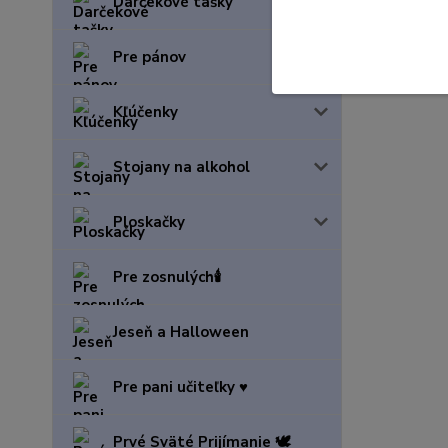
Darčekové tašky
Pre pánov
Kľúčenky
Stojany na alkohol
Ploskačky
Pre zosnulých🕯️
Jeseň a Halloween
Pre pani učiteľky ♥️
Prvé Sväté Prijímanie 🕊️