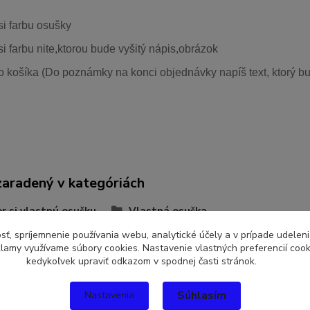
si farbu osušky
si farbu nite,ktorou bude vyšitý nápis,obrázok
o košíka (Do poznámky na konci objednávky napíš text, ktorý bu
zaradený v kategóriách
r si vlastnú osušku
Vlastná osuška
sť, spríjemnenie používania webu, analytické účely a v prípade udeleni
eklamy využívame súbory cookies. Nastavenie vlastných preferencií coo
kedykoľvek upraviť odkazom v spodnej časti stránok.
Súhlasím
Nastavenia