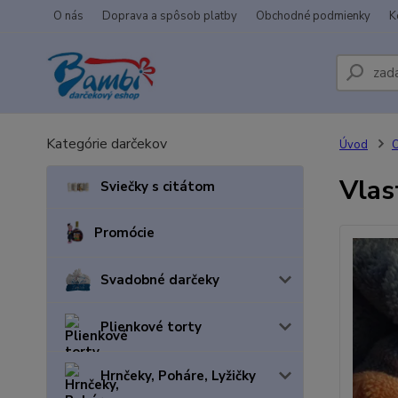
O nás
Doprava a spôsob platby
Obchodné podmienky
K
Kategórie darčekov
Úvod
Vlas
Sviečky s citátom
Promócie
Svadobné darčeky
Plienkové torty
Hrnčeky, Poháre, Lyžičky