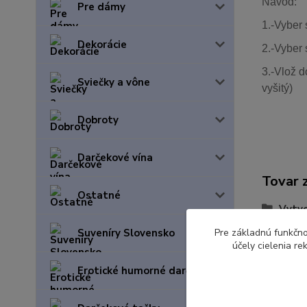
Návod:
Pre dámy
1.-Vyber 
Dekorácie
2.-Vyber 
3.-Vlož d
Sviečky a vône
vyšitý)
Dobroty
Darčekové vína
Tovar 
Ostatné
Vytvo
Pre základnú funkčno
Suveníry Slovensko
účely cielenia r
Erotické humorné darčeky