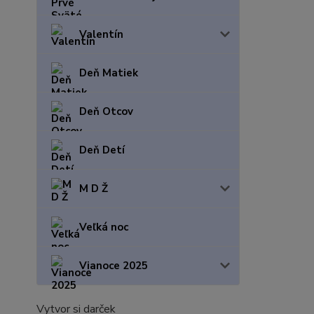
Valentín
Deň Matiek
Deň Otcov
Deň Detí
M D Ž
Veľká noc
Vianoce 2025
Vytvor si darček