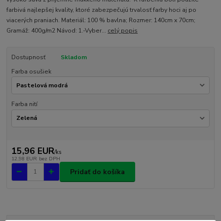
farbivá najlepšej kvality, ktoré zabezpečujú trvalosť farby hoci aj po
viacerých praniach. Materiál: 100 % bavlna; Rozmer: 140cm x 70cm;
Gramáž: 400g/m2 Návod: 1.-Vyber...
celý popis
Dostupnosť
Skladom
Farba osušiek
Farba nití
15,96 EUR
/
ks
12,98 EUR
bez DPH
Pridať do košíka