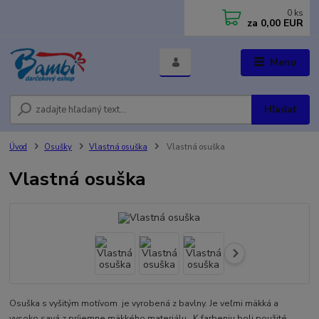
0
ks
za
0,00 EUR
Menu
Hľadať
Úvod
Osušky
Vlastná osuška
Vlastná osuška
Vlastná osuška
Osuška s vyšitým motívom je vyrobená z bavlny. Je veľmi mäkká a
vysoko savá z príjemne mäkkého materiálu. K farbeniu boli použité