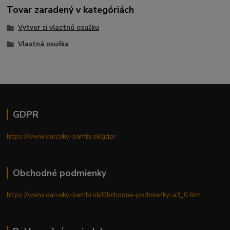
Tovar zaradený v kategóriách
Vytvor si vlastnú osušku
Vlastná osuška
GDPR
https://www.darceky-bambi.sk/gdpr
Obchodné podmienky
https://www.darceky-bambi.sk/Obchodne-podmienky-a3_0.htm