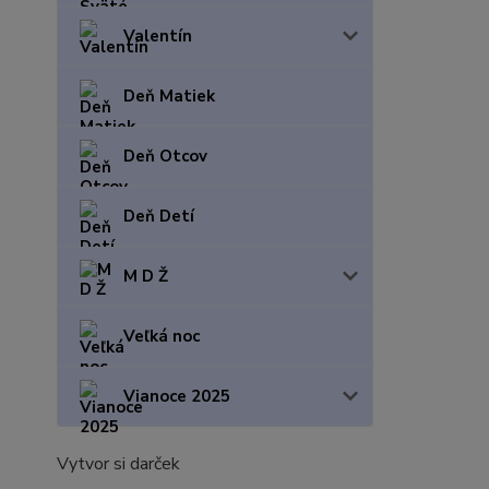
Valentín
Deň Matiek
Deň Otcov
Deň Detí
M D Ž
Veľká noc
Vianoce 2025
Vytvor si darček