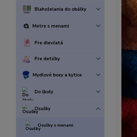
Blahoželania do obálky
Metre s menami
Pre dievčatá
Pre detičky
Mydlové boxy a kytice
Do školy
Osušky
Osušky s menami