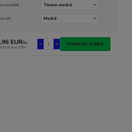
ba osušiek
ba nití
,96 EUR
/
ks
Pridať do košíka
98 EUR
bez DPH