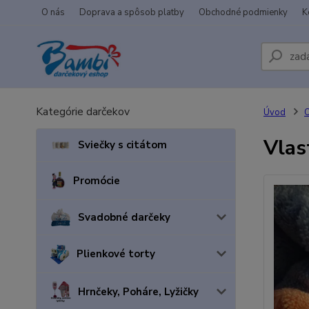
O nás
Doprava a spôsob platby
Obchodné podmienky
K
Kategórie darčekov
Úvod
Vlas
Sviečky s citátom
Promócie
Svadobné darčeky
Plienkové torty
Hrnčeky, Poháre, Lyžičky