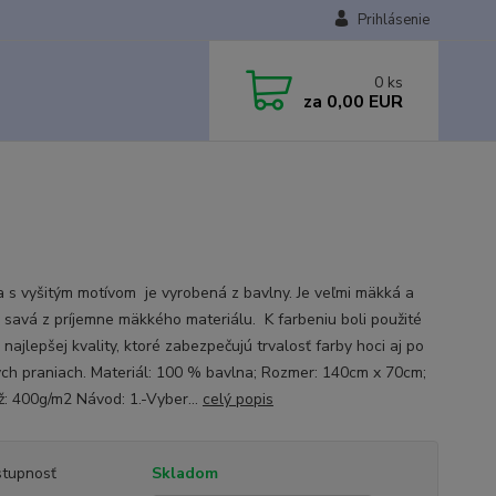
Prihlásenie
0
ks
za
0,00 EUR
 s vyšitým motívom je vyrobená z bavlny. Je veľmi mäkká a
 savá z príjemne mäkkého materiálu. K farbeniu boli použité
 najlepšej kvality, ktoré zabezpečujú trvalosť farby hoci aj po
ých praniach. Materiál: 100 % bavlna; Rozmer: 140cm x 70cm;
: 400g/m2 Návod: 1.-Vyber...
celý popis
tupnosť
Skladom