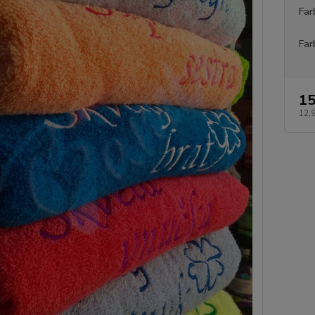
Far
Far
15
12,