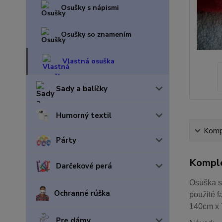
Osušky s nápismi
Osušky so znamením
Vlastná osuška
Sady a balíčky
Humorný textil
Kompl
Párty
Komple
Darčekové perá
Osuška s
Ochranné rúška
použité f
140cm x 
Pre dámy