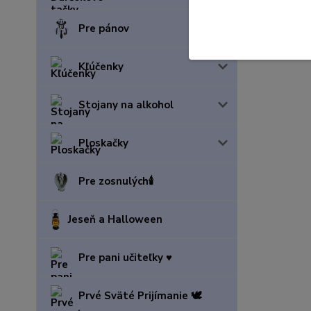
Pre pánov
Kľúčenky
Stojany na alkohol
Ploskačky
Pre zosnulých🕯️
Jeseň a Halloween
Pre pani učiteľky ♥️
Prvé Sväté Prijímanie 🕊️