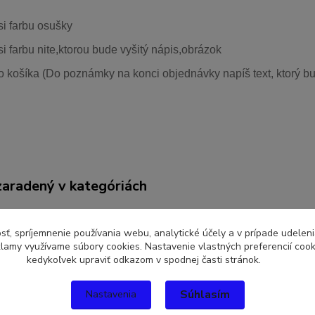
si farbu osušky
si farbu nite,ktorou bude vyšitý nápis,obrázok
o košíka (Do poznámky na konci objednávky napíš text, ktorý bu
zaradený v kategóriách
r si vlastnú osušku
Vlastná osuška
sť, spríjemnenie používania webu, analytické účely a v prípade udeleni
eklamy využívame súbory cookies. Nastavenie vlastných preferencií coo
kedykoľvek upraviť odkazom v spodnej časti stránok.
Súhlasím
Nastavenia