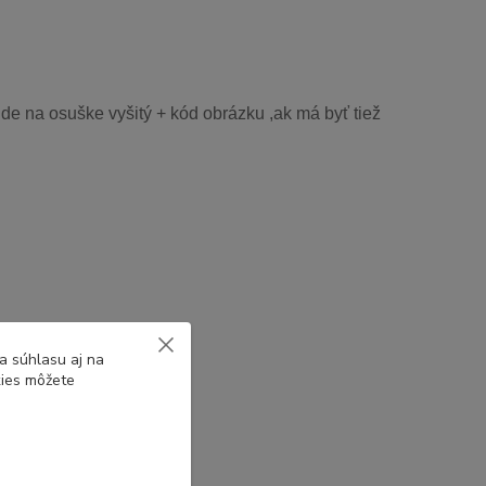
de na osuške vyšitý + kód obrázku ,ak má byť tiež
a súhlasu aj na
kies môžete