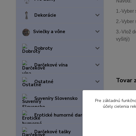
Návod:
1.-Vyber 
Dekorácie
2.-Vyber 
Sviečky a vône
3.-Vlož d
vyšitý)
Dobroty
Darčekové vína
Tovar 
Ostatné
Vytvo
Suveníry Slovensko
Pre základnú funkčno
účely cielenia r
Erotické humorné darčeky
Darčekové tašky