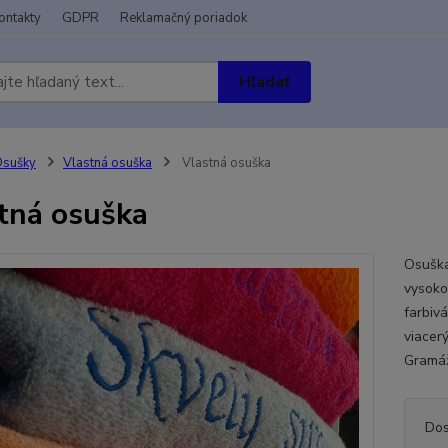
ontakty
GDPR
Reklamačný poriadok
Hľadať
Osušky
Vlastná osuška
Vlastná osuška
tná osuška
Osuška
vysoko
farbivá
viacer
Gramáž
Dos