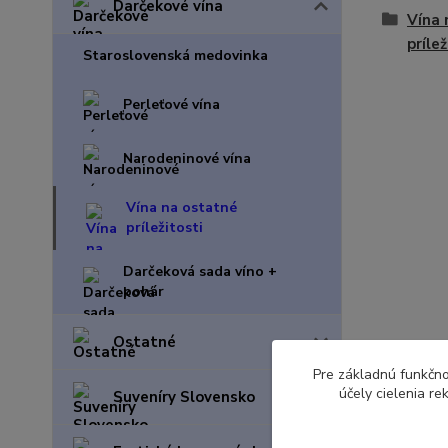
Darčekové vína
Vína 
prílež
Staroslovenská medovinka
Perleťové vína
Narodeninové vína
Vína na ostatné
príležitosti
Darčeková sada víno +
pohár
Ostatné
Pre základnú funkčno
účely cielenia r
Suveníry Slovensko