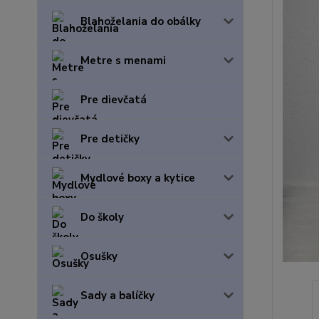
Blahoželania do obálky
Metre s menami
Pre dievčatá
Pre detičky
Mydlové boxy a kytice
Do školy
Osušky
Sady a balíčky