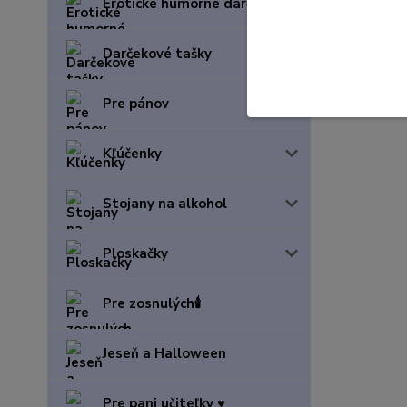
Erotické humorné darčeky
Darčekové tašky
Pre pánov
Kľúčenky
Stojany na alkohol
Ploskačky
Pre zosnulých🕯️
Jeseň a Halloween
Pre pani učiteľky ♥️