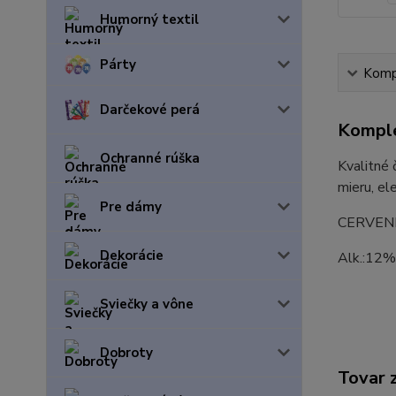
Humorný textil
Párty
Kompl
Darčekové perá
Komple
Ochranné rúška
Kvalitné 
mieru, el
Pre dámy
CERVENÉ 
Dekorácie
Alk.:12%
Sviečky a vône
Dobroty
Tovar 