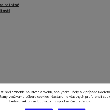
na ostatné
itosti
sť, spríjemnenie používania webu, analytické účely a v prípade udeleni
eklamy využívame súbory cookies. Nastavenie vlastných preferencií coo
kedykoľvek upraviť odkazom v spodnej časti stránok.