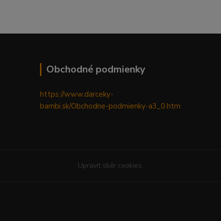
Obchodné podmienky
https://www.darceky-
bambi.sk/Obchodne-podmienky-a3_0.htm
Upravit sběr cookies.