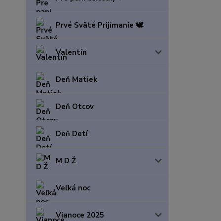
Prvé Sväté Prijímanie 🕊️
Valentín
Deň Matiek
Deň Otcov
Deň Detí
M D Ž
Veľká noc
Vianoce 2025