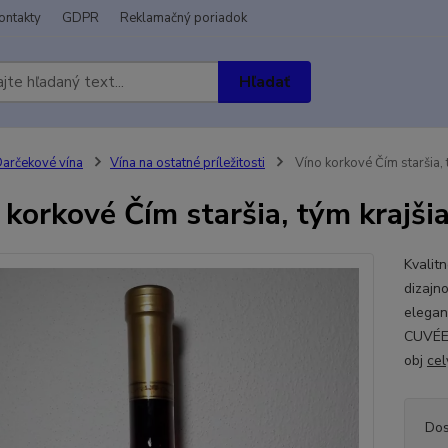
ontakty
GDPR
Reklamačný poriadok
Hľadať
arčekové vína
Vína na ostatné príležitosti
Víno korkové Čím staršia, 
 korkové Čím staršia, tým krajši
Kvalitn
dizajn
elegan
CUVÉE,
obj
cel
Dos