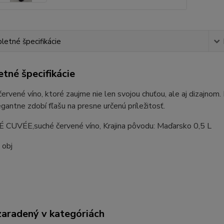
etné špecifikácie
tné špecifikácie
červené víno, ktoré zaujme nie len svojou chuťou, ale aj dizajnom.
egantne zdobí fľašu na presne určenú príležitosť.
CUVÉE,suché červené víno, Krajina pôvodu: Maďarsko 0,5 L
 obj
zaradený v kategóriách