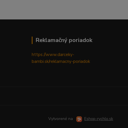
Reklamačný poriadok
https://www.darceky-
bambi.sk/reklamacny-poriadok
Vytvorené na
Eshop-rychlo.sk