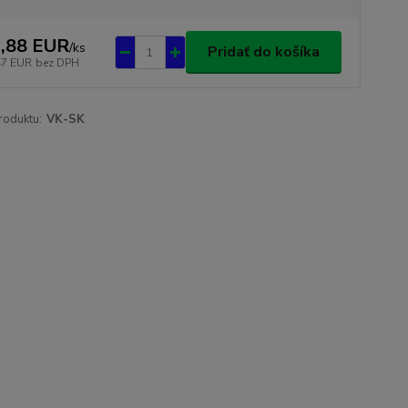
,88 EUR
/
ks
Pridať do košíka
47 EUR
bez DPH
roduktu:
VK-SK