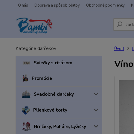
O nás
Doprava a spôsob platby
Obchodné podmienky
K
Kategórie darčekov
Úvod
D
Víno
Sviečky s citátom
Promócie
Svadobné darčeky
Plienkové torty
Hrnčeky, Poháre, Lyžičky