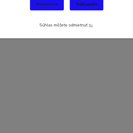
Súhlasím
Nastavenia
Súhlas môžete odmietnuť
tu
.