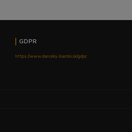
GDPR
https://www.darceky-bambi.sk/gdpr