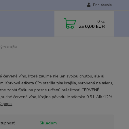
Prihlásenie
0
ks
za
0,00 EUR
tým krajšia
a
é červené víno, ktoré zaujme nie len svojou chuťou, ale aj
om. Korková etiketa Čím staršia tým krajšia, vyrobená na mieru,
tne zdobí fľašu na presne určenú príležitosť. CERVENÉ
suché červené víno, Krajina pôvodu: Maďarsko 0,5 L Alk.:12%
ý popis
tupnosť
Skladom