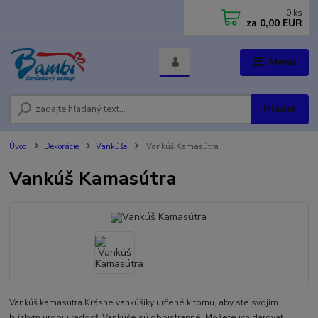
0
ks
za
0,00 EUR
Menu
Hľadať
Úvod
Dekorácie
Vankúše
Vankúš Kamasútra
Vankúš Kamasútra
Vankúš kamasútra Krásne vankúšiky určené k tomu, aby ste svojim
blízkym urobili radosť. Vankúše sú obojstranné. Môžete ich darovať