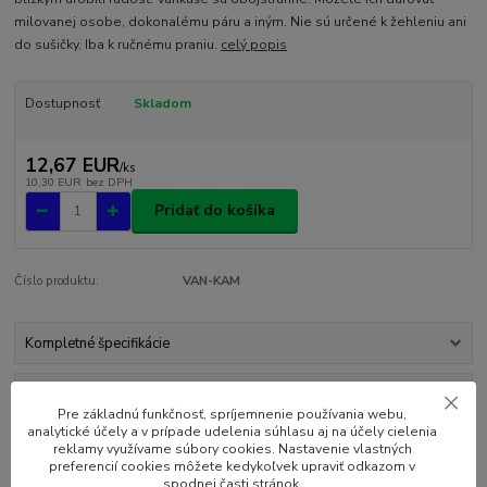
milovanej osobe, dokonalému páru a iným. Nie sú určené k žehleniu ani
do sušičky. Iba k ručnému praniu.
celý popis
Dostupnosť
Skladom
12,67 EUR
/
ks
10,30 EUR
bez DPH
Pridať do košíka
Číslo produktu:
VAN-KAM
Kompletné špecifikácie
Komentáre
0
Pre základnú funkčnosť, spríjemnenie používania webu,
analytické účely a v prípade udelenia súhlasu aj na účely cielenia
reklamy využívame súbory cookies. Nastavenie vlastných
Kompletné špecifikácie
preferencií cookies môžete kedykoľvek upraviť odkazom v
spodnej časti stránok.