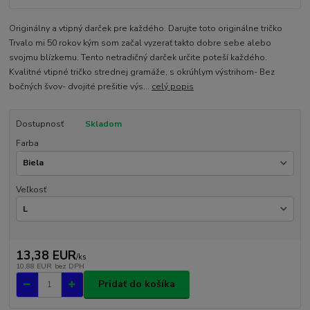
Originálny a vtipný darček pre každého. Darujte toto originálne tričko
Trvalo mi 50 rokov kým som začal vyzerať takto dobre sebe alebo
svojmu blízkemu. Tento netradičný darček určite poteší každého.
Kvalitné vtipné tričko strednej gramáže, s okrúhlym výstrihom- Bez
bočných švov- dvojité prešitie výs...
celý popis
Dostupnosť
Skladom
Farba
Veľkosť
13,38 EUR
/
ks
10,88 EUR
bez DPH
Pridať do košíka