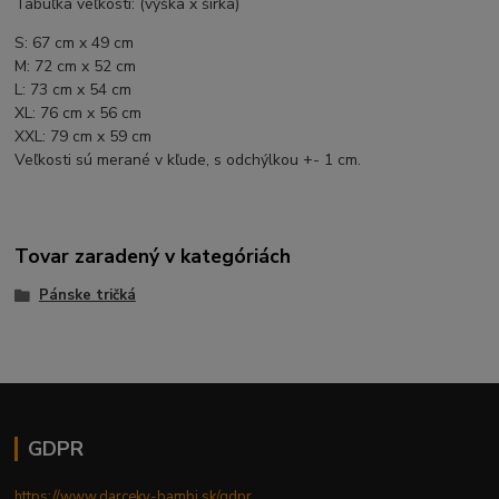
Tabuľka veľkostí: (výška x šírka)
S: 67 cm x 49 cm
M: 72 cm x 52 cm
L: 73 cm x 54 cm
XL: 76 cm x 56 cm
XXL: 79 cm x 59 cm
Veľkosti sú merané v kľude, s odchýlkou +- 1 cm.
Tovar zaradený v kategóriách
Pánske tričká
GDPR
https://www.darceky-bambi.sk/gdpr