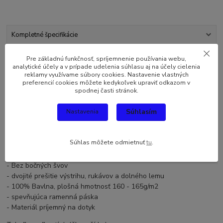
Kompletné špecifikácie
Komentáre
0
Pre základnú funkčnosť, spríjemnenie používania webu,
analytické účely a v prípade udelenia súhlasu aj na účely cielenia
reklamy využívame súbory cookies. Nastavenie vlastných
preferencií cookies môžete kedykoľvek upraviť odkazom v
Kompletné špecifikácie
spodnej časti stránok.
Originálny a vtipný darček pre každého. Darujte toto originálne
Súhlasím
Nastavenia
tričko Trvalo mi 50 rokov kým som začal vyzerať takto dobre sebe
alebo svojmu blízkemu. Tento netradičný darček určite poteší
každého.
Súhlas môžete odmietnuť
tu
.
Kvalitné vtipné tričko strednej gramáže, s okrúhlym výstrihom
- Bez bočných švov
- dvojité prešitie výstrihu, rukávov a dolného lemu
- 100% Bavlna, plošná hmotnosť 160 - 165g/m2
- spevňujúca ramenná páska
- Materiál príjemný na dotyk