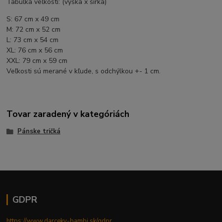
Tabuľka veľkostí: (výška x šírka)
S: 67 cm x 49 cm
M: 72 cm x 52 cm
L: 73 cm x 54 cm
XL: 76 cm x 56 cm
XXL: 79 cm x 59 cm
Veľkosti sú merané v kľude, s odchýlkou +- 1 cm.
Tovar zaradený v kategóriách
Pánske tričká
GDPR
https://www.darceky-bambi.sk/gdpr