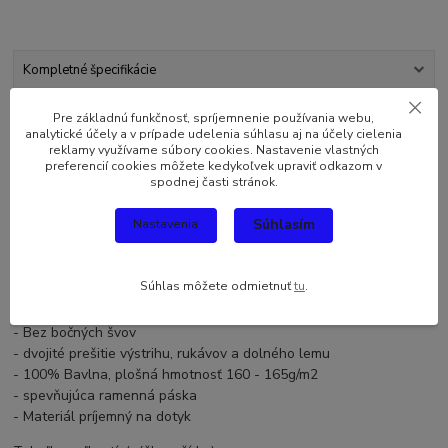
Kompletné špecifikácie
Komentáre
0
Pre základnú funkčnosť, spríjemnenie používania webu,
analytické účely a v prípade udelenia súhlasu aj na účely cielenia
reklamy využívame súbory cookies. Nastavenie vlastných
preferencií cookies môžete kedykoľvek upraviť odkazom v
Kompletné špecifikácie
spodnej časti stránok.
Originálny a vtipný darček pre každého. Darujte toto originálne
Súhlasím
Nastavenia
tričko Trvalo mi 50 rokov kým som začal vyzerať takto dobre sebe
alebo svojmu blízkemu. Tento netradičný darček určite poteší
každého.
Súhlas môžete odmietnuť
tu
.
Kvalitné vtipné tričko strednej gramáže, s okrúhlym výstrihom
- Bez bočných švov
- dvojité prešitie výstrihu, rukávov a dolného lemu
- 100% Bavlna, plošná hmotnosť 160 - 165g/m2
- spevňujúca ramenná páska
- Materiál príjemný na dotyk