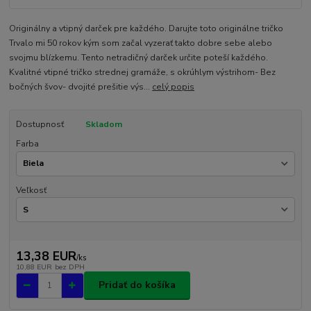
Originálny a vtipný darček pre každého. Darujte toto originálne tričko
Trvalo mi 50 rokov kým som začal vyzerať takto dobre sebe alebo
svojmu blízkemu. Tento netradičný darček určite poteší každého.
Kvalitné vtipné tričko strednej gramáže, s okrúhlym výstrihom- Bez
bočných švov- dvojité prešitie výs...
celý popis
Dostupnosť
Skladom
Farba
Veľkosť
13,38 EUR
/
ks
10,88 EUR
bez DPH
Pridať do košíka