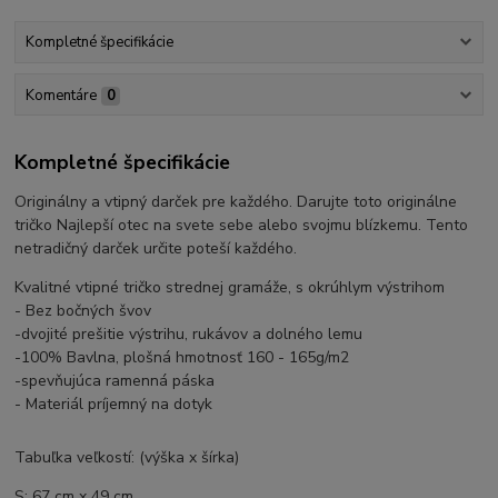
Kompletné špecifikácie
Komentáre
0
Kompletné špecifikácie
Originálny a vtipný darček pre každého. Darujte toto originálne
tričko Najlepší otec na svete sebe alebo svojmu blízkemu. Tento
netradičný darček určite poteší každého.
Kvalitné vtipné tričko strednej gramáže, s okrúhlym výstrihom
- Bez bočných švov
-dvojité prešitie výstrihu, rukávov a dolného lemu
-100% Bavlna, plošná hmotnosť 160 - 165g/m2
-spevňujúca ramenná páska
- Materiál príjemný na dotyk
Tabuľka veľkostí: (výška x šírka)
S: 67 cm x 49 cm