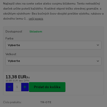
Najlepší otec na svete sebe alebo svojmu blízkemu. Tento netradičný
darček určite poteší každého. Kvalitné vtipné tričko strednej gramáže, s
okrúhlym výstrihom- Bez bočných švov-dvojité prešitie výstrihu, rukávov a
dolného lemu-1...
celý popis
Dostupnosť
Skladom
Farba
Veľkosť
13,38 EUR
/
ks
10,88 EUR
bez DPH
Pridať do košíka
Číslo produktu:
TR-OTE