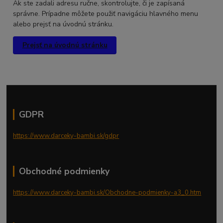
Ak ste zadali adresu ručne, skontrolujte, či je zapísaná
správne. Prípadne môžete použiť navigáciu hlavného menu
alebo prejsť na úvodnú stránku.
Prejsť na úvodnú stránku
GDPR
https://www.darceky-bambi.sk/gdpr
Obchodné podmienky
https://www.darceky-bambi.sk/Obchodne-podmienky-a3_0.htm