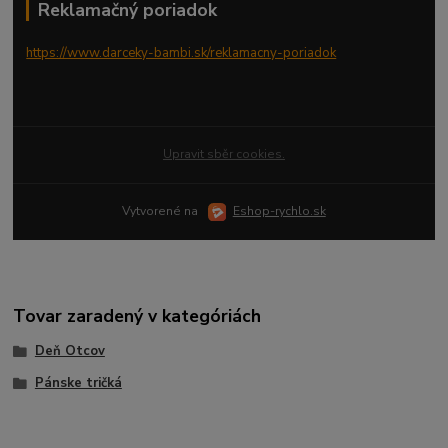
Reklamačný poriadok
https://www.darceky-bambi.sk/reklamacny-poriadok
Upravit sběr cookies.
Vytvorené na
Eshop-rychlo.sk
Tovar zaradený v kategóriách
Deň Otcov
Pánske tričká