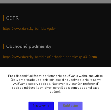
GDPR
https://www.darceky-bambi.sk/gdpr
Obchodné podmienky
https://www.darceky-bambi.sk/Obchodne-podmienky-a3_0.htm
Reklamačný poriadok
Pre základnú funkčnosť, spríjemnenie používania webu, analytické
účely a v prípade udelenia súhlasu aj na účely cielenia reklamy
využívame súbory cookies. Nastavenie vlastných preferencií
https://www.darceky-bambi.sk/reklamacny-poriadok
cookies môžete kedykoľvek upraviť odkazom v spodnej časti
stránok.
Súhlasím
Nastavenia
Upravit sběr cookies.