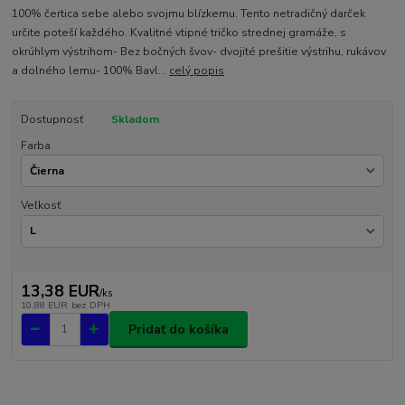
100% čertica sebe alebo svojmu blízkemu. Tento netradičný darček
určite poteší každého. Kvalitné vtipné tričko strednej gramáže, s
okrúhlym výstrihom- Bez bočných švov- dvojité prešitie výstrihu, rukávov
a dolného lemu- 100% Bavl...
celý popis
Dostupnosť
Skladom
Farba
Veľkosť
13,38 EUR
/
ks
10,88 EUR
bez DPH
Pridať do košíka