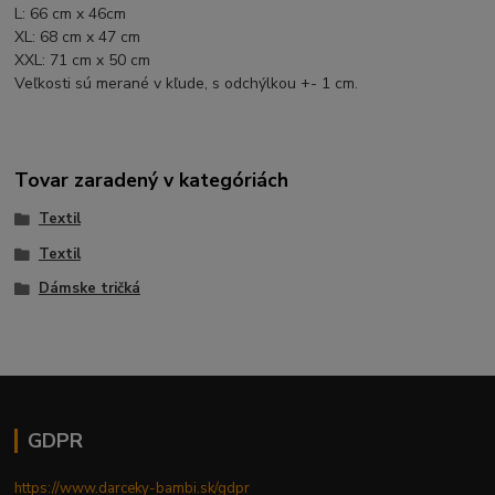
L: 66 cm x 46cm
XL: 68 cm x 47 cm
XXL: 71 cm x 50 cm
Veľkosti sú merané v kľude, s odchýlkou +- 1 cm.
Tovar zaradený v kategóriách
Textil
Textil
Dámske tričká
GDPR
https://www.darceky-bambi.sk/gdpr