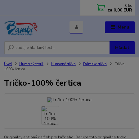
0
ks
za
0,00 EUR
Menu
Hľadať
Úvod
Humorný textil
Humorné tričká
Dámske tričká
Tričko-
100% čertica
Tričko-100% čertica
Originálny a vtipný darček pre každého. Darujte toto originálne tričko