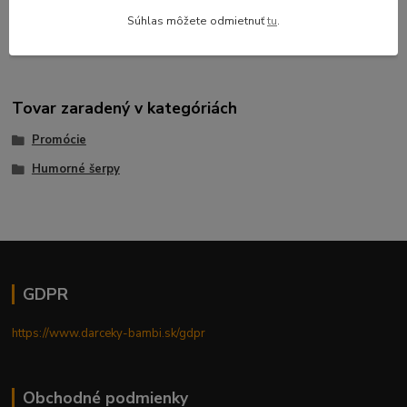
párty,prinesie Vám tú správnu zábavu.Súčasťou balenia je
Súhlas môžete odmietnuť
tu
.
vystrihovacia koruna a certifikát o účasti na akcii.
Tovar zaradený v kategóriách
Promócie
Humorné šerpy
GDPR
https://www.darceky-bambi.sk/gdpr
Obchodné podmienky