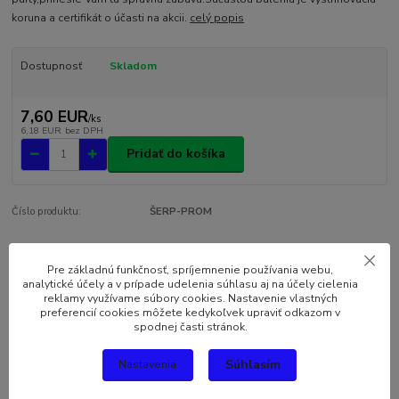
koruna a certifikát o účasti na akcii.
celý popis
Dostupnosť
Skladom
7,60 EUR
/
ks
6,18 EUR
bez DPH
Pridať do košíka
Číslo produktu:
ŠERP-PROM
Kompletné špecifikácie
Pre základnú funkčnosť, spríjemnenie používania webu,
analytické účely a v prípade udelenia súhlasu aj na účely cielenia
reklamy využívame súbory cookies. Nastavenie vlastných
Komentáre
0
preferencií cookies môžete kedykoľvek upraviť odkazom v
spodnej časti stránok.
Kompletné špecifikácie
Súhlasím
Nastavenia
Humorná šerpa Dnes promoce nesmie chýbať na žiadnej oslave či