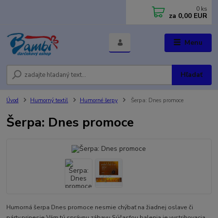
0
ks
za
0,00 EUR
Menu
Hľadať
Úvod
Humorný textil
Humorné šerpy
Šerpa: Dnes promoce
Šerpa: Dnes promoce
Humorná šerpa Dnes promoce nesmie chýbať na žiadnej oslave či
párty,prinesie Vám tú správnu zábavu.Súčasťou balenia je vystrihovacia