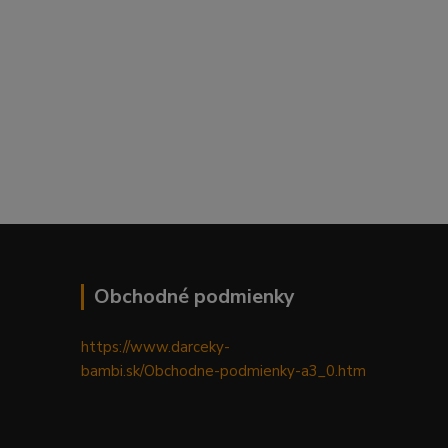
Obchodné podmienky
https://www.darceky-
bambi.sk/Obchodne-podmienky-a3_0.htm