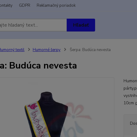
ontakty
GDPR
Reklamačný poriadok
Hľadať
umorný textil
Humorné šerpy
Šerpa: Budúca nevesta
a: Budúca nevesta
Humorn
párty,
vystrih
10cm
Dos