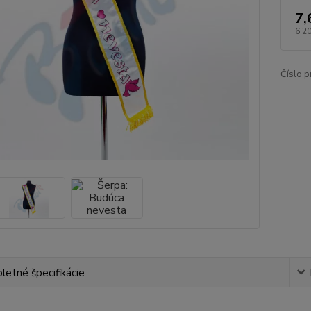
7,
6,2
Číslo p
etné špecifikácie