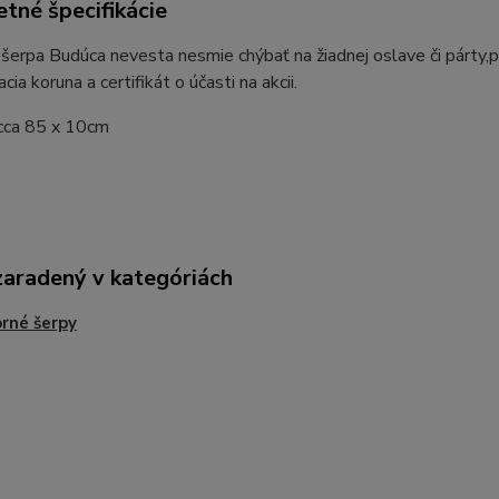
tné špecifikácie
erpa Budúca nevesta nesmie chýbať na žiadnej oslave či párty,p
cia koruna a certifikát o účasti na akcii.
cca 85 x 10cm
zaradený v kategóriách
rné šerpy