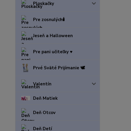
Ploskačky
Pre zosnulých🕯️
Jeseň a Halloween
Pre pani učiteľky ♥️
Prvé Sväté Prijímanie 🕊️
Valentín
Deň Matiek
Deň Otcov
Deň Detí