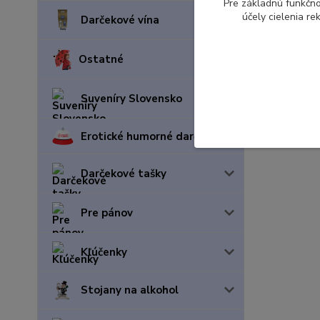
Pre základnú funkčno
účely cielenia r
Darčekové vína
Ostatné
Suveníry Slovensko
Erotické humorné darčeky
Darčekové tašky
Pre pánov
Kľúčenky
Stojany na alkohol