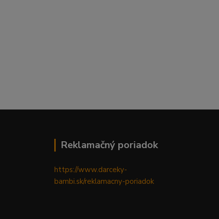
Reklamačný poriadok
https://www.darceky-
bambi.sk/reklamacny-poriadok