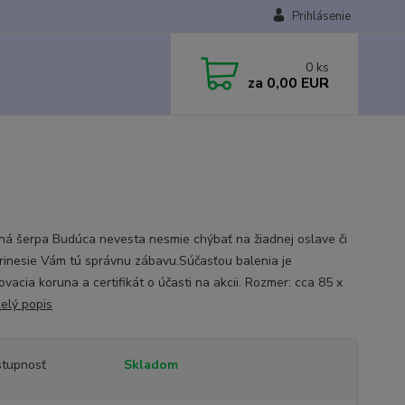
Prihlásenie
0
ks
za
0,00 EUR
á šerpa Budúca nevesta nesmie chýbať na žiadnej oslave či
prinesie Vám tú správnu zábavu.Súčasťou balenia je
ovacia koruna a certifikát o účasti na akcii. Rozmer: cca 85 x
celý popis
tupnosť
Skladom