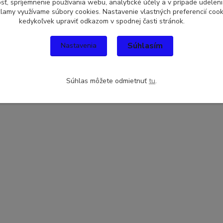
sť, spríjemnenie používania webu, analytické účely a v prípade udeleni
eklamy využívame súbory cookies. Nastavenie vlastných preferencií coo
kedykoľvek upraviť odkazom v spodnej časti stránok.
Súhlasím
Nastavenia
Súhlas môžete odmietnuť
tu
.