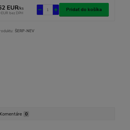
62 EUR
/
ks
Pridať do košíka
0 EUR
bez DPH
roduktu:
ŠERP-NEV
Komentáre
0