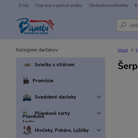
O nás
Doprava a spôsob platby
Obchodné podmienky
K
Kategórie darčekov
Úvod
H
Šerp
Sviečky s citátom
Promócie
Svadobné darčeky
Plienkové torty
Hrnčeky, Poháre, Lyžičky