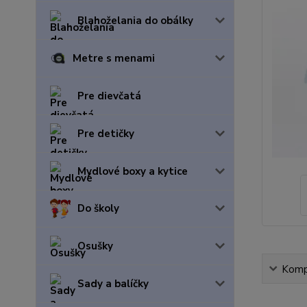
Blahoželania do obálky
Metre s menami
Pre dievčatá
Pre detičky
Mydlové boxy a kytice
Do školy
Osušky
Kompl
Sady a balíčky