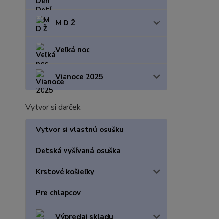
M D Ž
Veľká noc
Vianoce 2025
Vytvor si darček
Vytvor si vlastnú osušku
Detská vyšívaná osuška
Krstové košieľky
Pre chlapcov
Výpredaj skladu