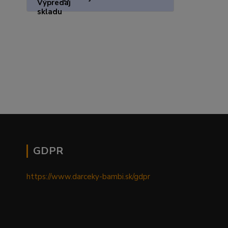
GDPR
https://www.darceky-bambi.sk/gdpr