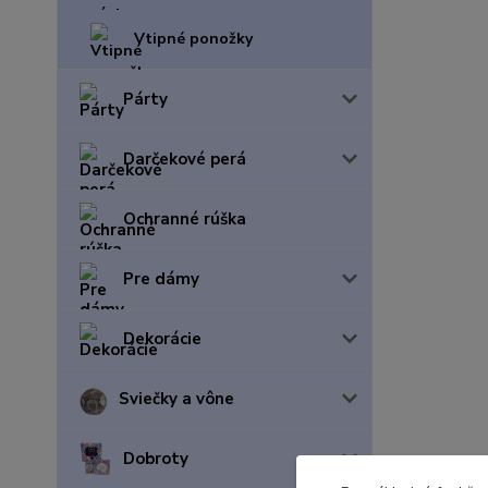
Vtipné ponožky
Párty
Darčekové perá
Ochranné rúška
Pre dámy
Dekorácie
Sviečky a vône
Dobroty