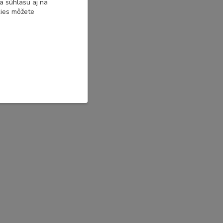
a súhlasu aj na
kies môžete