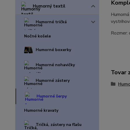
Komple
Humorný textil
Humorná š
vystrihova
Humorné tričká
Rozmer: 
Nočné košele
Humorné boxerky
Humorné nohavičky
Tovar 
Humorné zástery
Humo
Humorné šerpy
Humorné kravaty
Tričká, zástery na fľašu