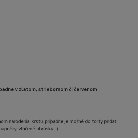
ípadne v zlatom, striebornom či červenom
m narodenia, krstu, prípadne je možné do torty pridať
apučky, vlhčené obrúsky....)