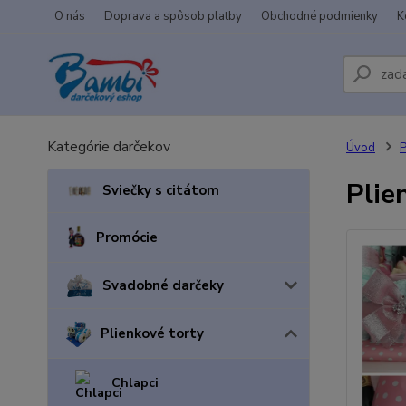
O nás
Doprava a spôsob platby
Obchodné podmienky
K
Kategórie darčekov
Úvod
P
Plie
Sviečky s citátom
Promócie
Svadobné darčeky
Plienkové torty
Chlapci