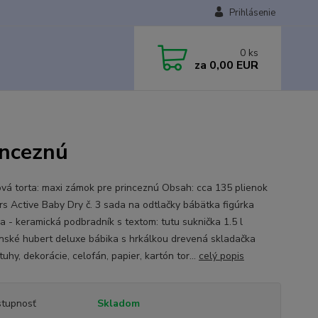
Prihlásenie
0
ks
za
0,00 EUR
inceznú
ová torta: maxi zámok pre princeznú Obsah: cca 135 plienok
s Active Baby Dry č. 3 sada na odtlačky bábätka figúrka
a - keramická podbradník s textom: tutu suknička 1.5 l
ské hubert deluxe bábika s hrkálkou drevená skladačka
tuhy, dekorácie, celofán, papier, kartón tor...
celý popis
tupnosť
Skladom