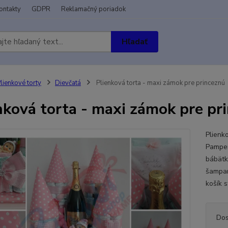
ontakty
GDPR
Reklamačný poriadok
Hľadať
lienkové torty
Dievčatá
Plienková torta - maxi zámok pre princeznú
nková torta - maxi zámok pre pr
Plienk
Pamper
bábätk
šampan
košík s
Dos