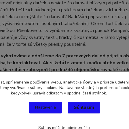
rovať originálny darček a neviete čo darovať blízkym pri príležitos
ám? Potešte ich nádherným a praktickým darčekom, z ktorého sa b
drobčeka a rozmýšľate čo darovať? Radi Vám pripravíme tortu z p
vyšívaným textom, osobným blahoželaním). Okrem tortičiek si u 
viečkou. Plienkové torty vyrábame z kvalitných plienok Pamper
 balení je vždy kvalitný textil, hračky, či kozmetika. V rámci vylep
á, že v torte sú všetky plienky použiteľné.
 vyhotovíme a odošleme do 7 pracovných dní od prijatia ob
hajte kontaktovať. Ak si želáte zmeniť značku alebo veľk
 našich silách zabezpečiť pre každú objednávku rovnaké st
otkám zverejnených v našom internetovom obchode. Po vyh
sť, spríjemnenie používania webu, analytické účely a v prípade udeleni
 fotku Vašej tortičky emailom alebo správou mms.
eklamy využívame súbory cookies. Nastavenie vlastných preferencií coo
kedykoľvek upraviť odkazom v spodnej časti stránok.
Súhlasím
Nastavenia
zaradený v kategóriách
Súhlas môžete odmietnuť
tu
.