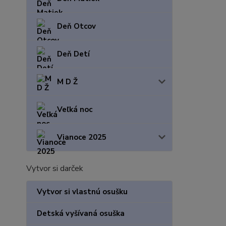
Deň Otcov
Deň Detí
M D Ž
Veľká noc
Vianoce 2025
Vytvor si darček
Vytvor si vlastnú osušku
Detská vyšívaná osuška