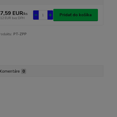
7,59 EUR
/
ks
Pridať do košíka
,12 EUR
bez DPH
roduktu:
PT-ZPP
Komentáre
0