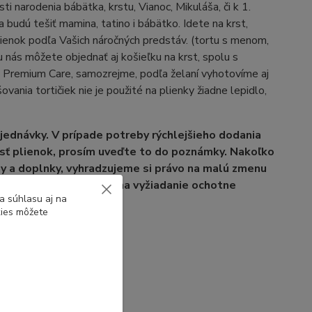
ti narodenia bábätka, krstu, Vianoc, Mikuláša, či k 1.
udú tešiť mamina, tatino i bábätko. Idete na krst,
lienok podľa Vašich náročných predstáv. (tortu s menom,
nás môžete objednať aj košieľku na krst, spolu s
s Premium Care, samozrejme, podľa želaní vyhotovíme aj
šovania tortičiek nie je použité na plienky žiadne lepidlo,
jednávky. V prípade potreby rýchlejšieho dodania
osť plienok, prosím uveďte to do poznámky. Nakoľko
uhy a doplnky, vyhradzujeme si právo na malú zmenu
otovení tortičky Vám na vyžiadanie ochotne
a súhlasu aj na
kies môžete