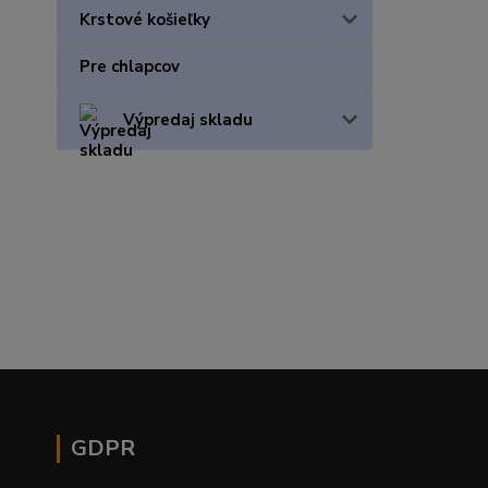
Krstové košieľky
Pre chlapcov
Výpredaj skladu
GDPR