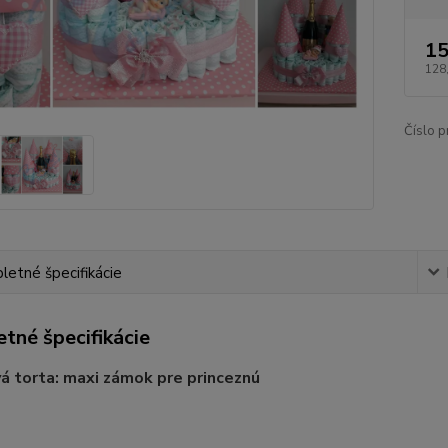
15
128
Číslo p
etné špecifikácie
tné špecifikácie
á torta: maxi zámok pre princeznú