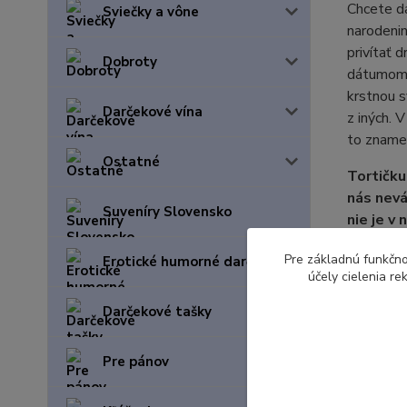
Chcete da
Sviečky a vône
narodenin
privítať 
Dobroty
dátumom, 
krstnou s
Darčekové vína
z iných. V
to znamen
Ostatné
Tortičku
nás nevá
Suveníry Slovensko
nie je v
oproti f
Pre základnú funkčno
Erotické humorné darčeky
pošleme
účely cielenia r
Darčekové tašky
Pre pánov
Tovar 