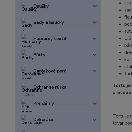
cca
Osušky
sad
fig
Sady a balíčky
pod
tut
1.5
Humorný textil
báb
dre
Párty
koš
stu
Darčekové perá
tor
Tortu je
Ochranné rúška
preveden
Pre dámy
Tortu je 
Dekorácie
tovar pod