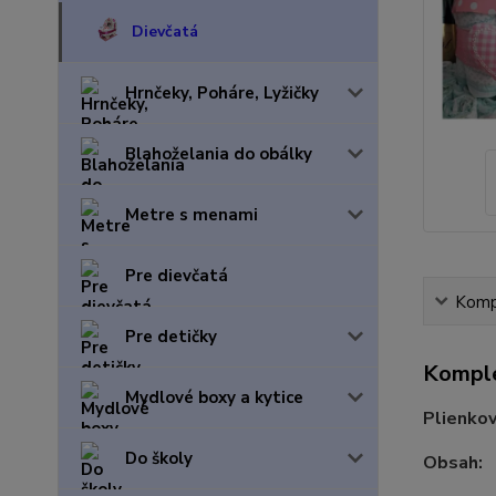
Dievčatá
Hrnčeky, Poháre, Lyžičky
Blahoželania do obálky
Metre s menami
Pre dievčatá
Kompl
Pre detičky
Komple
Mydlové boxy a kytice
Plienkov
Do školy
Obsah: