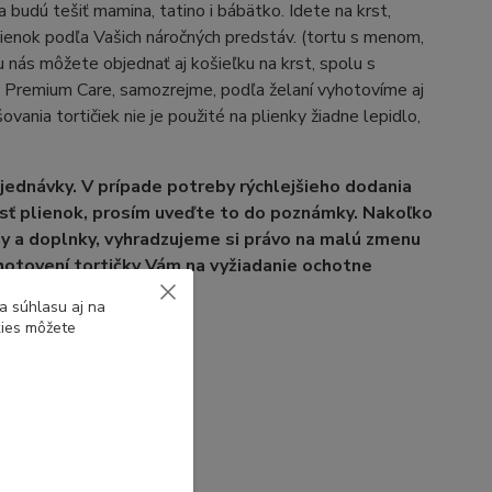
udú tešiť mamina, tatino i bábätko. Idete na krst,
lienok podľa Vašich náročných predstáv. (tortu s menom,
nás môžete objednať aj košieľku na krst, spolu s
s Premium Care, samozrejme, podľa želaní vyhotovíme aj
šovania tortičiek nie je použité na plienky žiadne lepidlo,
jednávky. V prípade potreby rýchlejšieho dodania
osť plienok, prosím uveďte to do poznámky. Nakoľko
uhy a doplnky, vyhradzujeme si právo na malú zmenu
otovení tortičky Vám na vyžiadanie ochotne
a súhlasu aj na
kies môžete