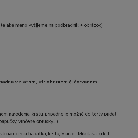
te aké meno vyšijeme na podbradník + obrázok)
ípadne v zlatom, striebornom či červenom
m narodenia, krstu, prípadne je možné do torty pridať
apučky, vlhčené obrúsky....)
ti narodenia bábätka, krstu, Vianoc, Mikuláša, či k 1.