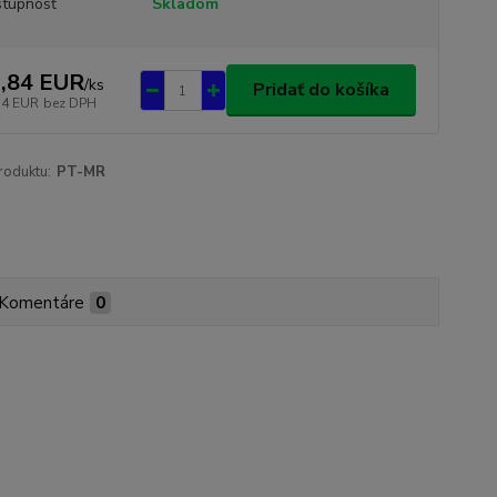
tupnosť
Skladom
,84 EUR
/
ks
Pridať do košíka
54 EUR
bez DPH
roduktu:
PT-MR
Komentáre
0