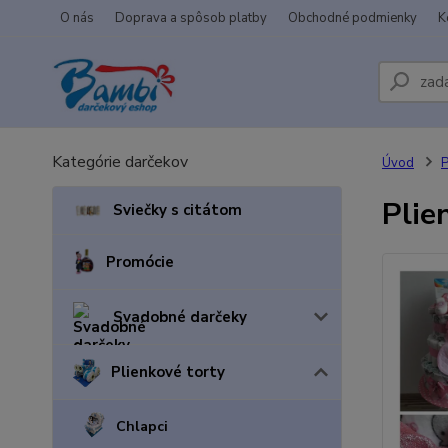
O nás
Doprava a spôsob platby
Obchodné podmienky
K
Kategórie darčekov
Úvod
P
Plie
Sviečky s citátom
Promócie
Svadobné darčeky
Plienkové torty
Chlapci