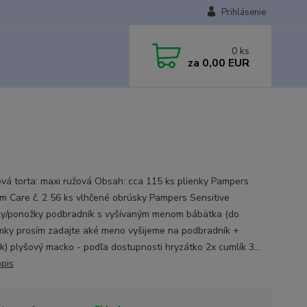
Prihlásenie
0
ks
za
0,00 EUR
ová torta: maxi ružová Obsah: cca 115 ks plienky Pampers
m Care č. 2 56 ks vlhčené obrúsky Pampers Sensitive
y/ponožky podbradník s vyšívaným menom bábätka (do
ky prosím zadajte aké meno vyšijeme na podbradník +
k) plyšový macko - podľa dostupnosti hryzátko 2x cumlík 3...
opis