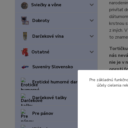
narodenin
Sviečky a vône
privítať 
dátumom, 
Dobroty
krstnou s
z iných. V
Darčekové vína
to znamen
Tortičku
Ostatné
nás nevá
nie je v
Suveníry Slovensko
oproti f
pošleme
Pre základnú funkčno
Erotické humorné darčeky
účely cielenia r
Darčekové tašky
Pre pánov
Tovar 
Dievč