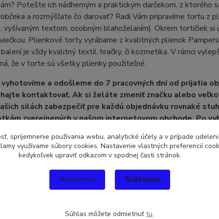
ám? Potešte ich nádherným a praktickým darčekom, z ktorého sa b
drobčeka a rozmýšľate čo darovať? Radi Vám pripravíme tortu z p
vyšívaným textom, osobným blahoželaním). Okrem tortičiek si u 
viečkou. Plienkové torty vyrábame z kvalitných plienok Pamper
 balení je vždy kvalitný textil, hračky, či kozmetika. V rámci vylep
á, že v torte sú všetky plienky použiteľné.
 vyhotovíme a odošleme do 7 pracovných dní od prijatia ob
hajte kontaktovať. Ak si želáte zmeniť značku alebo veľk
 našich silách zabezpečiť pre každú objednávku rovnaké st
otkám zverejnených v našom internetovom obchode. Po vyh
 fotku Vašej tortičky emailom alebo správou mms.
sť, spríjemnenie používania webu, analytické účely a v prípade udeleni
eklamy využívame súbory cookies. Nastavenie vlastných preferencií coo
kedykoľvek upraviť odkazom v spodnej časti stránok.
Súhlasím
Nastavenia
zaradený v kategóriách
Súhlas môžete odmietnuť
tu
.
atá