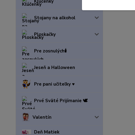
Kľúčenky
Stojany na alkohol
Ploskačky
Pre zosnulých🕯️
Jeseň a Halloween
Pre pani učiteľky ♥️
Prvé Sväté Prijímanie 🕊️
Valentín
Deň Matiek