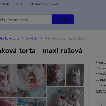
ontakty
GDPR
Reklamačný poriadok
Hľadať
lienkové torty
Dievčatá
Plienková torta - maxi ružová
nková torta - maxi ružová
Plienk
Premiu
papučk
poznám
obrázo
celý p