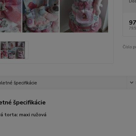
Dos
97
79,
Číslo p
etné špecifikácie
tné špecifikácie
á torta: maxi ružová