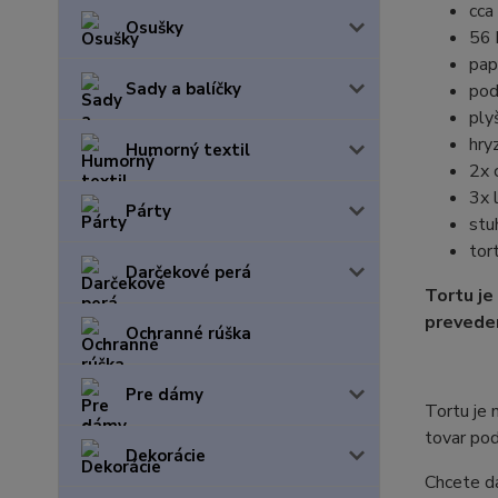
cca
Osušky
56 
pap
Sady a balíčky
pod
ply
hry
Humorný textil
2x 
3x 
Párty
stu
tor
Darčekové perá
Tortu je
preveden
Ochranné rúška
Pre dámy
Tortu je 
tovar pod
Dekorácie
Chcete da