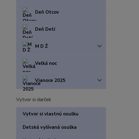
Deň Otcov
Deň Detí
M D Ž
Veľká noc
Vianoce 2025
Vytvor si darček
Vytvor si vlastnú osušku
Detská vyšívaná osuška