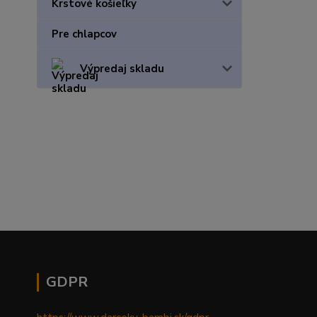
Krstové košieľky
Pre chlapcov
Výpredaj skladu
GDPR