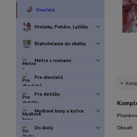
Dievčatá
Hrnčeky, Poháre, Lyžičky
Blahoželania do obálky
Metre s menami
Pre dievčatá
Kompl
Pre detičky
Komple
Mydlové boxy a kytice
Plienkov
Obsah:
Do školy