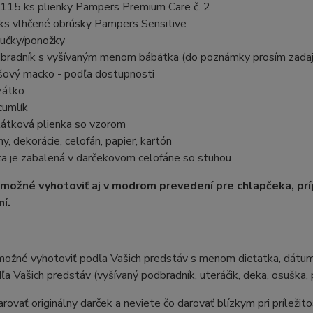
 115 ks plienky Pampers Premium Care č. 2
ks vlhčené obrúsky Pampers Sensitive
učky/ponožky
bradník s vyšívaným menom bábätka (do poznámky prosím zadaj
šový macko - podľa dostupnosti
zátko
cumlík
látková plienka so vzorom
hy, dekorácie, celofán, papier, kartón
ta je zabalená v darčekovom celofáne so stuhou
 možné vyhotoviť aj v modrom prevedení pre chlapčeka, pr
í.
možné vyhotoviť podľa Vašich predstáv s menom dieťatka, dátumo
ľa Vašich predstáv (vyšívaný podbradník, uteráčik, deka, osuška, p
rovať originálny darček a neviete čo darovať blízkym pri príležitos