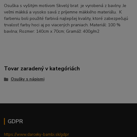
Osuška s vyšitým motívom Skvelý brat je vyrobená z bavlny. Je
veľmi mäkká a vysoko savá z príjemne mäkkého materiálu. K
farbeniu boli použité farbivá najlepšej kvality, ktoré zabezpečujú
trvalosť farby hoci aj po viacerých praniach. Materiál: 100 %
bavlna; Rozmer: 140cm x 70cm; Gramáž: 400g/m2
Tovar zaradený v kategóriách
Osušky s nápismi
GDPR
https://www.darceky-bambi.sk/gdpr