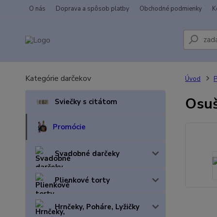
O nás
Doprava a spôsob platby
Obchodné podmienky
K
Kategórie darčekov
Úvod
P
Osuš
Sviečky s citátom
Promócie
Svadobné darčeky
Plienkové torty
Hrnčeky, Poháre, Lyžičky