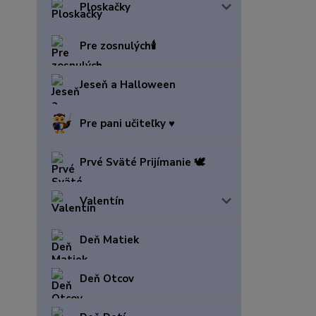
Ploskačky
Pre zosnulých🕯️
Jeseň a Halloween
Pre pani učiteľky ♥️
Prvé Sväté Prijímanie 🕊️
Valentín
Deň Matiek
Deň Otcov