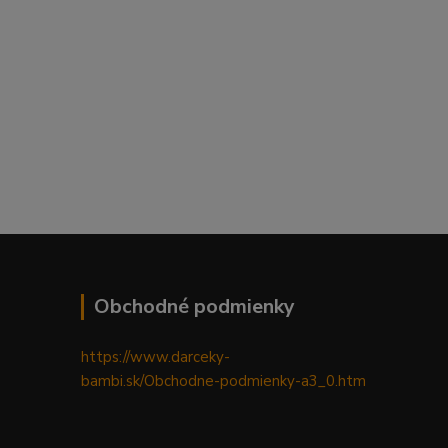
Obchodné podmienky
https://www.darceky-
bambi.sk/Obchodne-podmienky-a3_0.htm