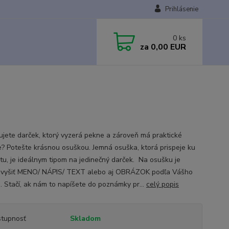
Prihlásenie
0
ks
za
0,00 EUR
ujete darček, ktorý vyzerá pekne a zároveň má praktické
ie? Potešte krásnou osuškou. Jemná osuška, ktorá prispeje ku
tu, je ideálnym tipom na jedinečný darček. Na osušku je
vyšiť MENO/ NÁPIS/ TEXT alebo aj OBRÁZOK podľa Vášho
a. Stačí, ak nám to napíšete do poznámky pr...
celý popis
tupnosť
Skladom