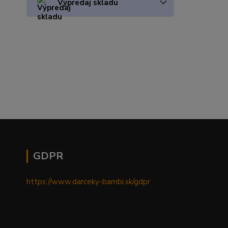
Výpredaj skladu
GDPR
https://www.darceky-bambi.sk/gdpr