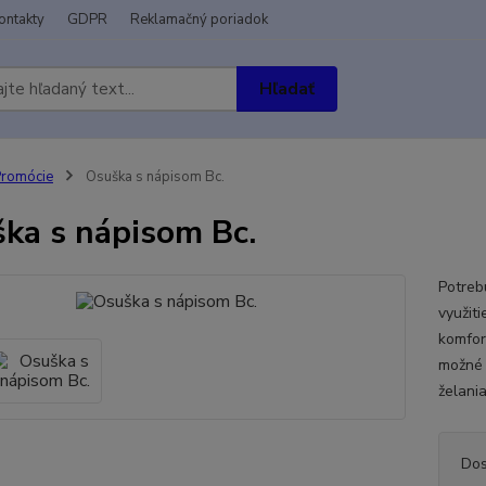
ontakty
GDPR
Reklamačný poriadok
Hľadať
romócie
Osuška s nápisom Bc.
ka s nápisom Bc.
Potreb
využit
komfor
možné 
želani
Dos