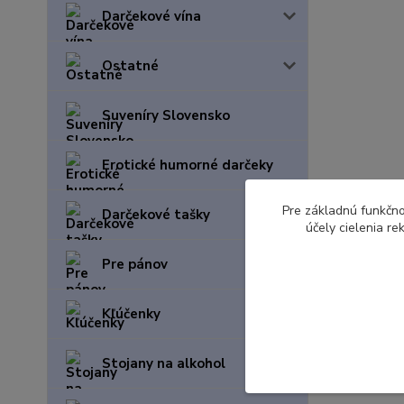
Darčekové vína
Ostatné
Suveníry Slovensko
Erotické humorné darčeky
Pre základnú funkčno
Darčekové tašky
účely cielenia r
Pre pánov
Kľúčenky
Stojany na alkohol