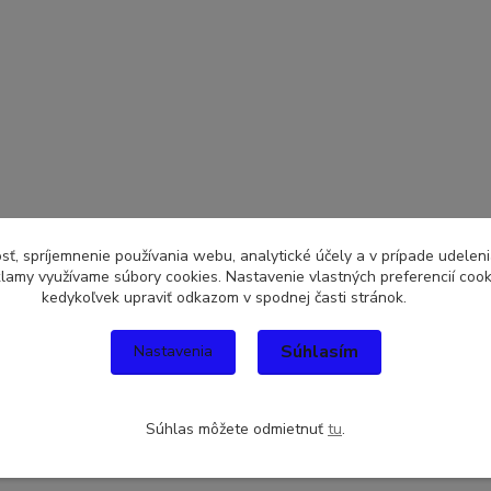
sť, spríjemnenie používania webu, analytické účely a v prípade udeleni
eklamy využívame súbory cookies. Nastavenie vlastných preferencií coo
kedykoľvek upraviť odkazom v spodnej časti stránok.
Súhlasím
Nastavenia
Súhlas môžete odmietnuť
tu
.