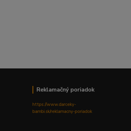
Reklamačný poriadok
https://www.darceky-
bambi.sk/reklamacny-poriadok