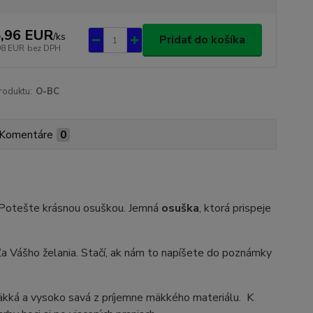
,96 EUR
/
ks
Pridať do košíka
98 EUR
bez DPH
roduktu:
O-BC
Komentáre
0
? Potešte krásnou osuškou. Jemná
osuška
, ktorá prispeje
ášho želania. Stačí, ak nám to napíšete do poznámky
äkká a vysoko savá z príjemne mäkkého materiálu. K