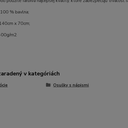
oli použité farbivá najlepšej kvality, ktoré zabezpečujú trvalosť f
 100 % bavlna;
140cm x 70cm;
 400g/m2
zaradený v kategóriách
ócie
Osušky s nápismi