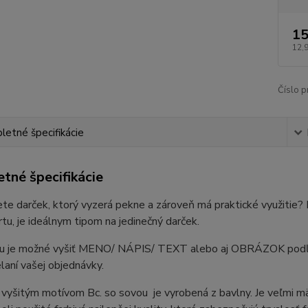
15
12,
Číslo p
etné špecifikácie
tné špecifikácie
te darček, ktorý vyzerá pekne a zároveň má praktické využitie
tu, je ideálnym tipom na jedinečný darček.
u je možné vyšiť MENO/ NÁPIS/ TEXT alebo aj OBRÁZOK podľa V
elaní vašej objednávky.
vyšitým motívom Bc. so sovou je vyrobená z bavlny. Je veľmi m