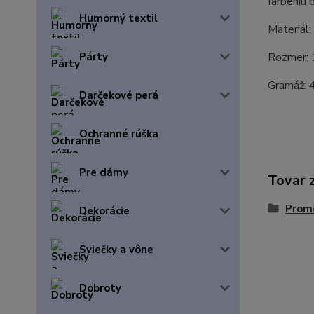
farbeniu b
Humorný textil
Materiál:
Párty
Rozmer: 
Gramáž:
Darčekové perá
Ochranné rúška
Pre dámy
Tovar 
Prom
Dekorácie
Sviečky a vône
Dobroty