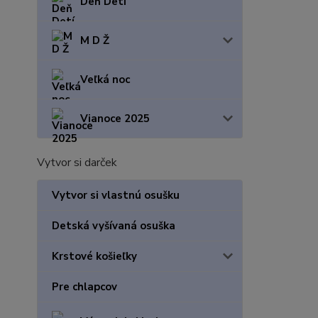
Deň Detí
M D Ž
Veľká noc
Vianoce 2025
Vytvor si darček
Vytvor si vlastnú osušku
Detská vyšívaná osuška
Krstové košieľky
Pre chlapcov