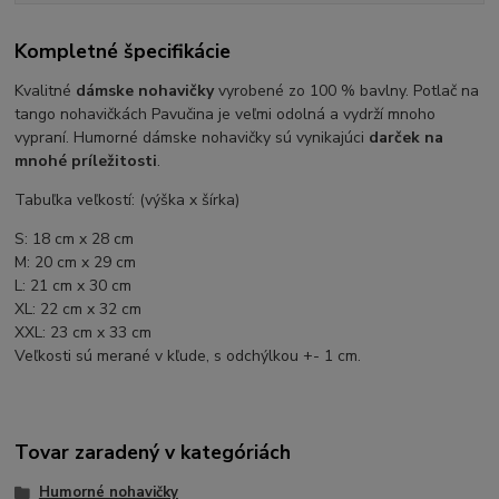
Kompletné špecifikácie
Kvalitné
dámske nohavičky
vyrobené zo 100 % bavlny. Potlač na
tango nohavičkách Pavučina je veľmi odolná a vydrží mnoho
vypraní. Humorné dámske nohavičky sú vynikajúci
darček na
mnohé príležitosti
.
Tabuľka veľkostí: (výška x šírka)
S: 18 cm x 28 cm
M: 20 cm x 29 cm
L: 21 cm x 30 cm
XL: 22 cm x 32 cm
XXL: 23 cm x 33 cm
Veľkosti sú merané v kľude, s odchýlkou +- 1 cm.
Tovar zaradený v kategóriách
Humorné nohavičky