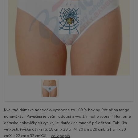
Kvalitné dámske nohavičky vyrobené zo 100 % bavlny. Potlač na tango
nohavičkách Pavučina je veľmi odolná a vydrží mnoho vypraní. Humorné
dámske nohavičky sú vynikajúci darček na mnohé príležitosti. Tabuľka
veľkostí: (výška x šírka) S: 18 cm x 28 cmM: 20 cm x 29 cmL: 21 cm x 30
cmXL: 22 cm x 32 cmXXL...
celý popis