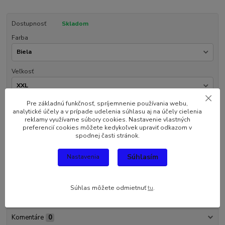
Dostupnosť
Skladom
Farba
Veľkosť
Pre základnú funkčnosť, spríjemnenie používania webu,
analytické účely a v prípade udelenia súhlasu aj na účely cielenia
5,20 EUR
reklamy využívame súbory cookies. Nastavenie vlastných
/
ks
4,23 EUR
bez DPH
preferencií cookies môžete kedykoľvek upraviť odkazom v
spodnej časti stránok.
Pridať do košíka
Súhlasím
Nastavenia
Súhlas môžete odmietnuť
tu
.
Kompletné špecifikácie
Komentáre
0