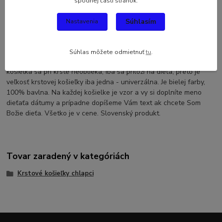
spodnej časti stránok.
Komentáre
0
Súhlasím
Nastavenia
Kompletné špecifikácie
Krstová košieľka kríž so žiarov-modrá, klasik. Krstová košieľka
Súhlas môžete odmietnuť
tu
.
patrí spolu so sviecou k povinnej výbave pri krste. Krstová
košieľka sa pri krste neoblieka, iba sa priloží na dieťa, preto je
veľkosť krstovej košieľky iba jedna - univerzálna. Je bielej farby,
100% bavlna. Na každej košielke je vzor a vy si doplníte meno
dieťaťa dátumy a prípadne dopíšeme Vám text ak chcete Som
Božie dieťa. Všetko je v cene. Slovenský produkt.
Tovar zaradený v kategóriách
Krstové košieľky chlapci