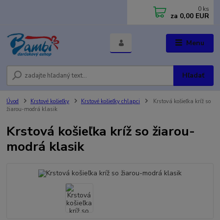
0
ks
za
0,00 EUR
Menu
Hľadať
Úvod
Krstové košieľky
Krstové košieľky chlapci
Krstová košieľka kríž so
žiarou-modrá klasik
Krstová košieľka kríž so žiarou-
modrá klasik