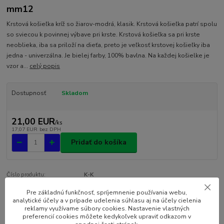
mm12
Krstová košieľka kríž so žiarov-modrá, klasik. Krstová košieľka patrí spolu
so sviecou k povinnej výbave pri krste. Krstová košieľka sa pri krste
neoblieka, iba sa priloží na dieťa, preto je veľkosť krstovej košieľky iba
jedna - univerzálna. Je bielej farby, 100% bavlna. Na každej košielke je
vzor a...
celý popis
Dostupnosť
Skladom
21,00 EUR
/
ks
17,07 EUR
bez DPH
Pridať do košíka
Číslo produktu:
K-K
Pre základnú funkčnosť, spríjemnenie používania webu,
analytické účely a v prípade udelenia súhlasu aj na účely cielenia
Kompletné špecifikácie
reklamy využívame súbory cookies. Nastavenie vlastných
preferencií cookies môžete kedykoľvek upraviť odkazom v