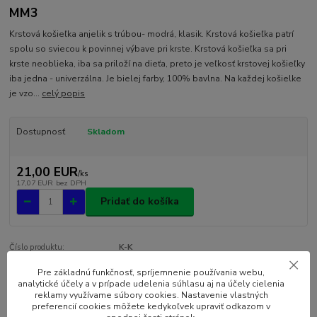
MM3
Krstová košieľka anjelik s trúbou- modrá, klasik. Krstová košieľka patrí
spolu so sviecou k povinnej výbave pri krste. Krstová košieľka sa pri
krste neoblieka, iba sa priloží na dieťa, preto je veľkosť krstovej košieľky
iba jedna - univerzálna. Je bielej farby, 100% bavlna. Na každej košielke
je vzo...
celý popis
Dostupnosť
Skladom
21,00 EUR
/
ks
17,07 EUR
bez DPH
Pridať do košíka
Číslo produktu:
K-K
Pre základnú funkčnosť, spríjemnenie používania webu,
analytické účely a v prípade udelenia súhlasu aj na účely cielenia
Kompletné špecifikácie
reklamy využívame súbory cookies. Nastavenie vlastných
preferencií cookies môžete kedykoľvek upraviť odkazom v