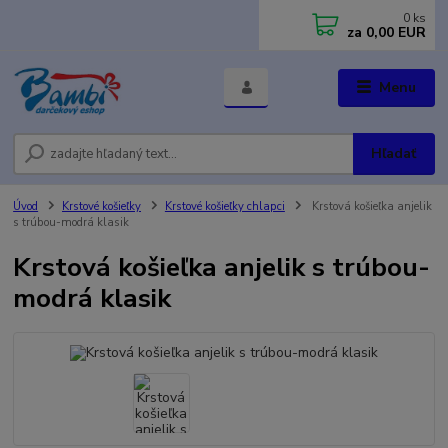
0
ks
za
0,00 EUR
Menu
Hľadať
Úvod
Krstové košieľky
Krstové košieľky chlapci
Krstová košieľka anjelik
s trúbou-modrá klasik
Krstová košieľka anjelik s trúbou-
modrá klasik