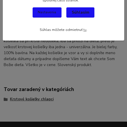
spodnej časti stránok.
Komentáre
0
Súhlasím
Nastavenia
Kompletné špecifikácie
Krstová košieľka anjelik s trúbou- modrá, klasik. Krstová košieľka
Súhlas môžete odmietnuť
tu
.
patrí spolu so sviecou k povinnej výbave pri krste. Krstová
košieľka sa pri krste neoblieka, iba sa priloží na dieťa, preto je
veľkosť krstovej košieľky iba jedna - univerzálna. Je bielej farby,
100% bavlna. Na každej košielke je vzor a vy si doplníte meno
dieťaťa dátumy a prípadne dopíšeme Vám text ak chcete Som
Božie dieťa. Všetko je v cene. Slovenský produkt.
Tovar zaradený v kategóriách
Krstové košieľky chlapci