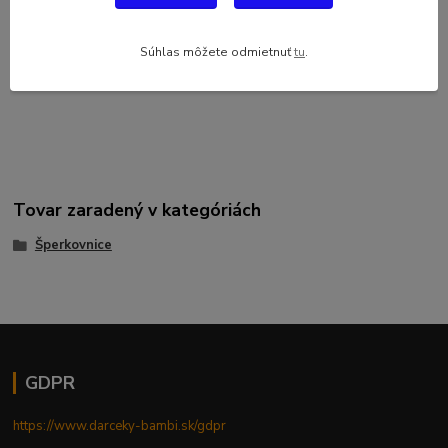
Štýlová a elegantná šperkovnica z kvalitného tvrdeného papiera
zaujme už na prvý pohľad a nemala by chýbať vo výbave žiadnej
ženy. Rozmery 30x21x9,5 cm
Súhlas môžete odmietnuť
tu
.
Tovar zaradený v kategóriách
Šperkovnice
GDPR
https://www.darceky-bambi.sk/gdpr