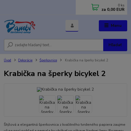
0
ks
za
0,00 EUR
Menu
Hľadať
Úvod
Dekorácie
Šperkovnice
Krabička na šperky bicykel 2
Krabička na šperky bicykel 2
Štýlová a elegantná šperkovnica z kvalitného tvrdeného papiera zaujme
už na prvý pohľad a nemala by chýbať vo výbave žiadnej ženy. Rozmery