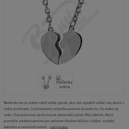
Niekedy nie je nutné robiť veľké gestá, aby ste vyjadrili veľké city, ktoré v
sebe prežívate. S príveskami srdiečka presne poviete to, čo máte na
srdci. Dve polovice spolu tvoria dokonalý celok. Milý darček, ktorý
pomôže obdarovanému pri večnom hľadaní kľúčov v taške, ozdobí
kabelku a zaručené poteš...
celý popis