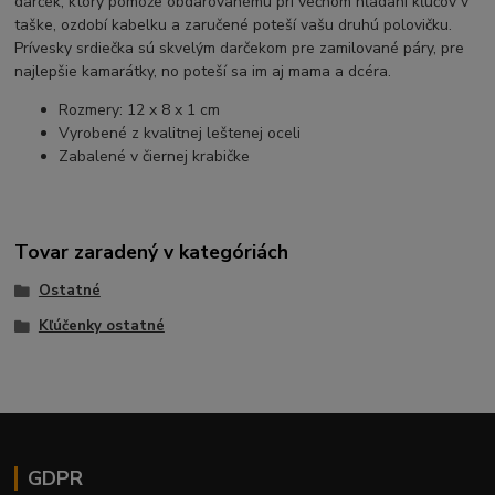
darček, ktorý pomôže obdarovanému pri večnom hľadaní kľúčov v
taške, ozdobí kabelku a zaručené poteší vašu druhú polovičku.
Prívesky srdiečka sú skvelým darčekom pre zamilované páry, pre
najlepšie kamarátky, no poteší sa im aj mama a dcéra.
Rozmery: 12 x 8 x 1 cm
Vyrobené z kvalitnej leštenej oceli
Zabalené v čiernej krabičke
Tovar zaradený v kategóriách
Ostatné
Kľúčenky ostatné
GDPR