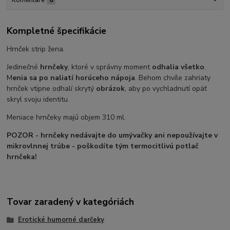
Kompletné špecifikácie
Hrnček strip žena.
Jedinečné
hrnčeky
, ktoré v správny moment
odhalia všetko
.
M
enia sa po naliatí horúceho nápoja
. Behom chvíle zahriaty
hrnček vtipne odhalí skrytý
obrázok
, aby po vychladnutí opäť
skryl svoju identitu.
Meniace hrnčeky majú objem 310 ml.
POZOR - hrnčeky nedávajte do umývačky ani nepoužívajte v
mikrovlnnej trúbe - poškodíte tým termocitlivú potlač
hrnčeka!
Tovar zaradený v kategóriách
Erotické humorné darčeky