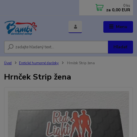
0
ks
za
0,00 EUR
Menu
Hľadať
Úvod
Erotické humorné darčeky
Hrnček Strip žena
Hrnček Strip žena