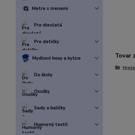
Metre s menami
Pre dievčatá
Pre detičky
Tovar 
Mydlové boxy a kytice
Hrnče
Do školy
Osušky
Sady a balíčky
Humorný textil