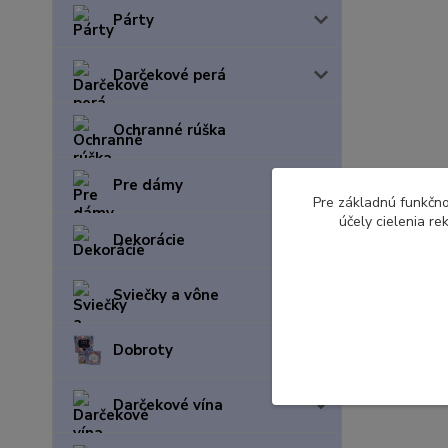
Párty
Darčekové perá
Ochranné rúška
Pre dámy
Pre základnú funkčno
účely cielenia r
Dekorácie
Sviečky a vône
Dobroty
Darčekové vína