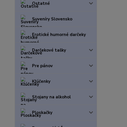
Ostatné
Suveníry Slovensko
Erotické humorné darčeky
Darčekové tašky
Pre pánov
Kľúčenky
Stojany na alkohol
Ploskačky