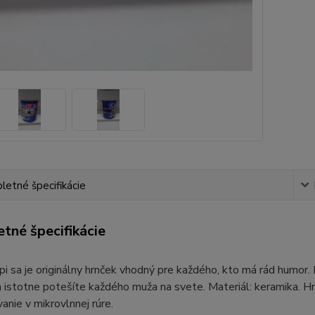
etné špecifikácie
tné špecifikácie
i sa je originálny hrnček vhodný pre každého, kto má rád humor.
istotne potešíte každého muža na svete. Materiál: keramika. H
vanie v mikrovlnnej rúre.