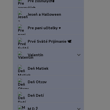
Pre zosnulých🕯️
Jeseň a Halloween
Pre pani učiteľky ♥️
Prvé Sväté Prijímanie 🕊️
Valentín
Deň Matiek
Deň Otcov
Deň Detí
M D Ž