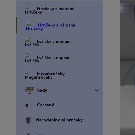
Hrnčeky s menami
Hrnčeky s nápismi
Lyžičky s menami
Lyžičky s nápismi
Megahrnčeky
Sady
Čarovné
Narodeninové hrnčeky