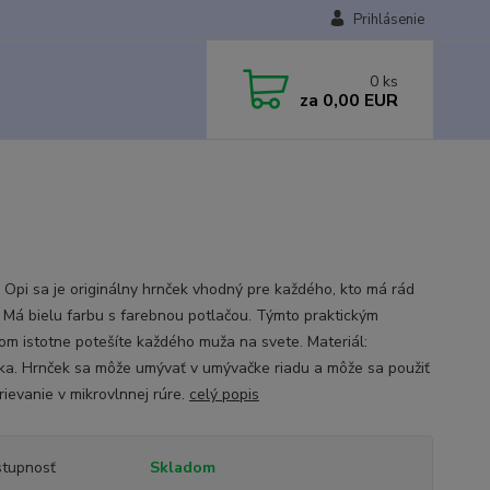
Prihlásenie
0
ks
za
0,00 EUR
 Opi sa je originálny hrnček vhodný pre každého, kto má rád
 Má bielu farbu s farebnou potlačou. Týmto praktickým
om istotne potešíte každého muža na svete. Materiál:
ka. Hrnček sa môže umývať v umývačke riadu a môže sa použiť
rievanie v mikrovlnnej rúre.
celý popis
tupnosť
Skladom