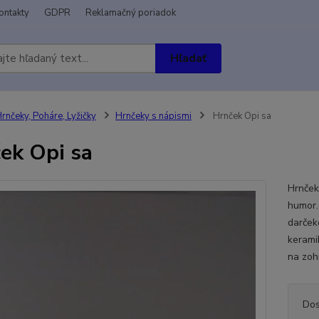
ontakty
GDPR
Reklamačný poriadok
Hľadať
rnčeky, Poháre, Lyžičky
Hrnčeky s nápismi
Hrnček Opi sa
ek Opi sa
Hrnček
humor.
darček
kerami
na zoh
Dos