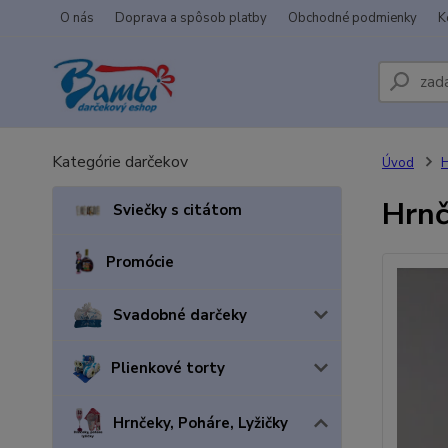
O nás
Doprava a spôsob platby
Obchodné podmienky
K
Kategórie darčekov
Úvod
H
Hrnč
Sviečky s citátom
Promócie
Svadobné darčeky
Plienkové torty
Hrnčeky, Poháre, Lyžičky