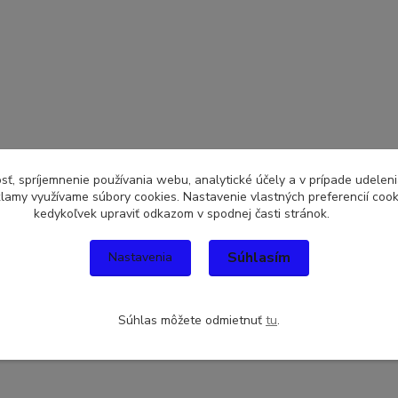
sť, spríjemnenie používania webu, analytické účely a v prípade udeleni
eklamy využívame súbory cookies. Nastavenie vlastných preferencií coo
kedykoľvek upraviť odkazom v spodnej časti stránok.
Súhlasím
Nastavenia
Súhlas môžete odmietnuť
tu
.