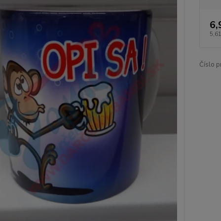
6,
5,6
Číslo p