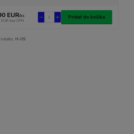
90 EUR
/
ks
Pridať do košíka
1 EUR
bez DPH
roduktu:
H-OS