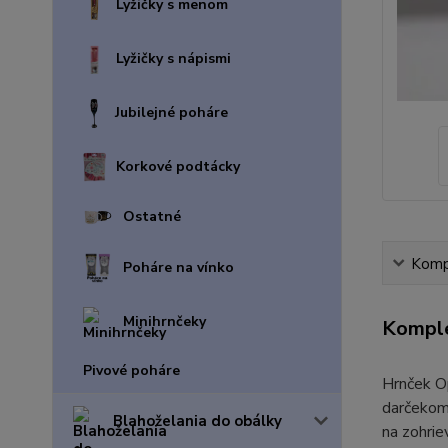
Lyžičky s menom
Lyžičky s nápismi
Jubilejné poháre
Korkové podtácky
Ostatné
Kompl
Poháre na vínko
Minihrnčeky
Komple
Pivové poháre
Hrnček Op
darčekom 
Blahoželania do obálky
na zohrie