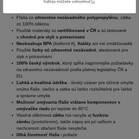
Súhlas môžete odmietnuť
tu
.
Výhody fľaše, ktoré ocení každá starostlivá mamička:
Fľaša zo
zdravotne nezávadného polypropylénu
, zátka
zo 100% silikónu
Použité materiály sú
certifikované v ČR
a sú testované
a
vhodné pre styk s potravinami
Neobsahuje BPA
(bisfenol A),
ftaláty
ani iné zmäkčovadlá
Použité
farby sú zdravotné nezávadné
, atestované pre
styk s potravinami
100% český výrobok
, ktorý spĺňa najprísnejšie požiadavky
na zdravotnú nezávadnosť podľa platnej legislatívy ČR a
EU.
Ľahká a kvalitná údržba
- široký uzáver pre účinné umytie
vnútra fľaše, viečko a zátka sú ľahko rozložiteľné pre ľahké
a správne umytie
Možnosť umývania fľaše vrátane komponentov v
umývačke riadu
pri teplote do 80°C
Vlastná silikónová
zátka
má navyše aj
funkciu
zámku
(pootočením), takže nápoj ani pri veľkom a
nechcenom stlačení fľaše nevytečie.
Dlhá životnosť fľaše
i potlače