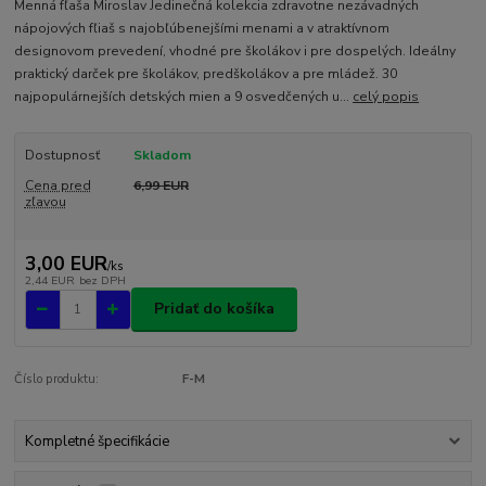
Menná fľaša Miroslav Jedinečná kolekcia zdravotne nezávadných
nápojových fľiaš s najobľúbenejšími menami a v atraktívnom
designovom prevedení, vhodné pre školákov i pre dospelých. Ideálny
praktický darček pre školákov, predškolákov a pre mládež. 30
najpopulárnejších detských mien a 9 osvedčených u...
celý popis
Dostupnosť
Skladom
Cena pred
6,99 EUR
zľavou
3,00 EUR
/
ks
2,44 EUR
bez DPH
Pridať do košíka
Číslo produktu:
F-M
Kompletné špecifikácie