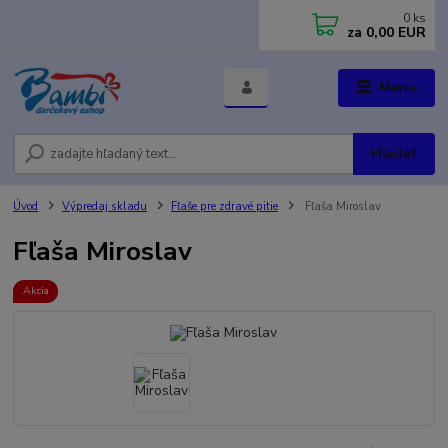
0
ks
za
0,00 EUR
Menu
Hľadať
Úvod
Výpredaj skladu
Fľaše pre zdravé pitie
Fľaša Miroslav
Fľaša Miroslav
Akcia