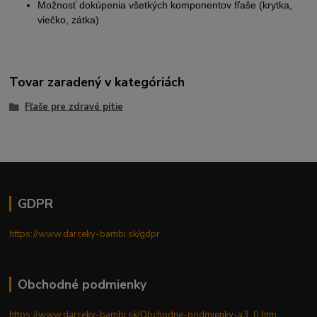
Možnosť dokúpenia všetkých komponentov fľaše (krytka,
viečko, zátka)
Tovar zaradený v kategóriách
Fľaše pre zdravé pitie
GDPR
https://www.darceky-bambi.sk/gdpr
Obchodné podmienky
https://www.darceky-bambi.sk/Obchodne-podmienky-a3_0.htm