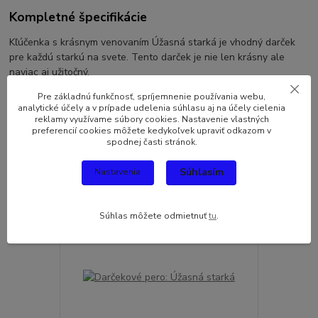
Kompletné špecifikácie
Kľúčenka s krásnym venovaním Úžasná starká je vhodný darček
pre každú starkú na svete. Tento darček je nie len krásny ale
naviac aj užitočný.
Pre základnú funkčnosť, spríjemnenie používania webu,
analytické účely a v prípade udelenia súhlasu aj na účely cielenia
reklamy využívame súbory cookies. Nastavenie vlastných
preferencií cookies môžete kedykoľvek upraviť odkazom v
spodnej časti stránok.
Súvisiaci tovar
1
Súhlasím
Nastavenia
Súhlas môžete odmietnuť
tu
.