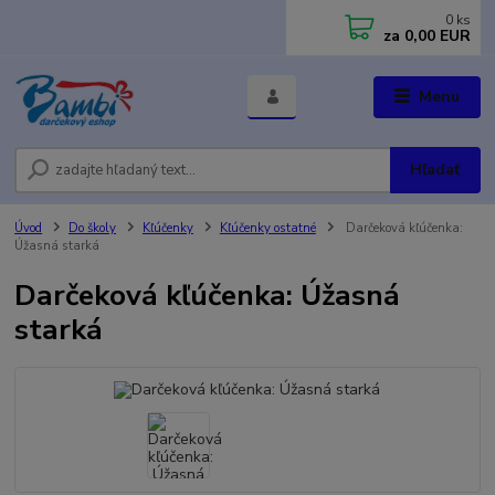
0
ks
za
0,00 EUR
Menu
Hľadať
Úvod
Do školy
Kľúčenky
Kľúčenky ostatné
Darčeková kľúčenka:
Úžasná starká
Darčeková kľúčenka: Úžasná
starká