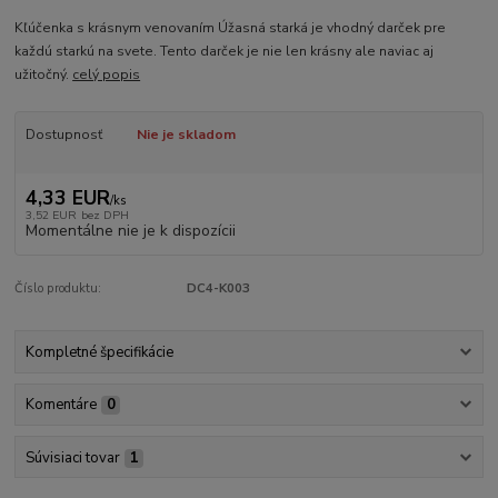
Kľúčenka s krásnym venovaním Úžasná starká je vhodný darček pre
každú starkú na svete. Tento darček je nie len krásny ale naviac aj
užitočný.
celý popis
Dostupnosť
Nie je skladom
4,33 EUR
/
ks
3,52 EUR
bez DPH
Momentálne nie je k dispozícii
Číslo produktu:
DC4-K003
Kompletné špecifikácie
Komentáre
0
Súvisiaci tovar
1