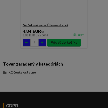
Darčekové pero: Úžasná starká
4,84 EUR
/
ks
Skladom
3,93 EUR
bez DPH
Pridať do košíka
Tovar zaradený v kategóriách
Kľúčenky ostatné
GDPR