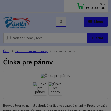
0
ks
za
0,00 EUR
Menu
Hľadať
Úvod
Erotické humorné darčeky
Činka pre pánov
Činka pre pánov
Bodybuilder by nemal zabúdať na žiadne svalové skupiny. Prečo by vaša
pýcha mala zostať výnimkou? Zaobstarajte si špeciálnu činku pre pánov