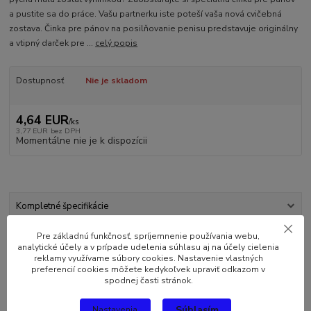
a pustite sa do práce. Vašu partnerku iste poteší vaša nová cvičebná
zostava. Činka pre pánov na posilňovanie penisu predstavuje originálny
a vtipný darček pre ...
celý popis
Dostupnosť
Nie je skladom
4,64 EUR
/
ks
3,77 EUR
bez DPH
Momentálne nie je k dispozícii
Kompletné špecifikácie
Pre základnú funkčnosť, spríjemnenie používania webu,
Komentáre
0
analytické účely a v prípade udelenia súhlasu aj na účely cielenia
reklamy využívame súbory cookies. Nastavenie vlastných
preferencií cookies môžete kedykoľvek upraviť odkazom v
Kompletné špecifikácie
spodnej časti stránok.
Bodybuilder by nemal zabúdať na žiadne svalové skupiny. Prečo
Súhlasím
Nastavenia