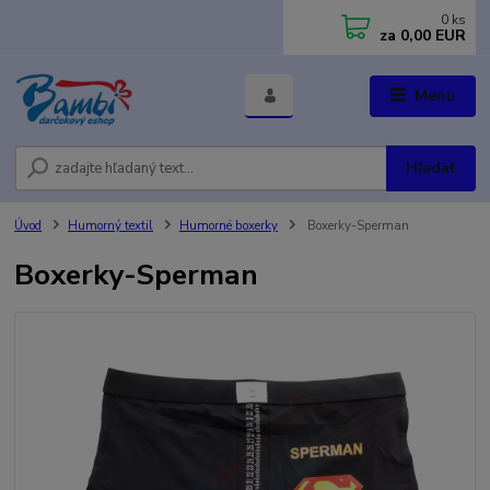
0
ks
za
0,00 EUR
Menu
Hľadať
Úvod
Humorný textil
Humorné boxerky
Boxerky-Sperman
Boxerky-Sperman