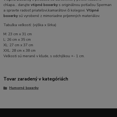
chlapa... darujte
vtipné boxerky
s originálnou potlačou Sperman
a spravte radosť priateľovi,kamarátovi či kolegovi.
Vtipné
boxerky
sú vyrobené z mimoriadne príjemných materiálov.
Tabuľka veľkostí: (výška x šírka)
M: 23 cm x 31 cm
L: 26 cm x 35 cm
XL: 27 cm x 37 cm
XXL: 28 cm x 38 cm
Veľkosti sú merané v kľude, s odchýlkou +- 1 cm.
Tovar zaradený v kategóriách
Humorné boxerky