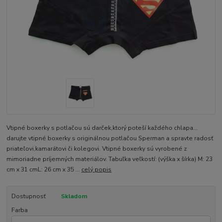
Vtipné boxerky s potlačou sú darček,ktorý poteší každého chlapa...
darujte vtipné boxerky s originálnou potlačou Sperman a spravte radosť
priateľovi,kamarátovi či kolegovi. Vtipné boxerky sú vyrobené z
mimoriadne príjemných materiálov. Tabuľka veľkostí: (výška x šírka) M: 23
cm x 31 cmL: 26 cm x 35 ...
celý popis
Dostupnosť
Skladom
Farba