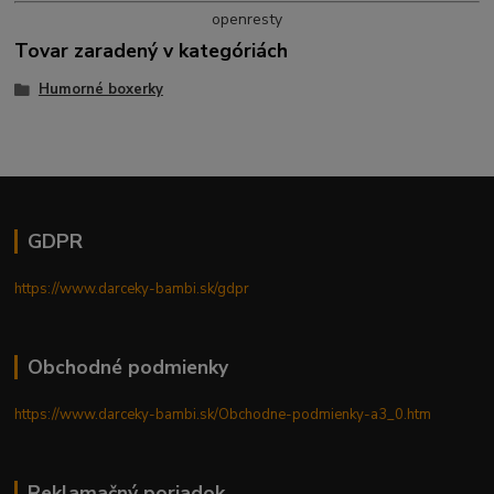
openresty
Tovar zaradený v kategóriách
Humorné boxerky
GDPR
https://www.darceky-bambi.sk/gdpr
Obchodné podmienky
https://www.darceky-bambi.sk/Obchodne-podmienky-a3_0.htm
Reklamačný poriadok