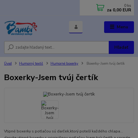
0
ks
za
0,00 EUR
Menu
Hľadať
Úvod
Humorný textil
Humorné boxerky
Boxerky-Jsem tvúj čertík
Boxerky-Jsem tvúj čertík
Vtipné boxerky s potlačou sú darček,ktorý poteší každého chlapa...
darujte vtipné boxerky s originálnou potlačou Jsem tvúj čertík a spravte