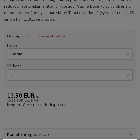
radosť priateľovi,kamarátovi či kolegovi. Vtipné boxerky sú vyrobené z
mimoriadne príjemných materiálov. Tabuľka veľkostí: (výška x šírka) M: 23
cm x 31 cmL: 26...
celý popis
Dostupnosť
Nie je skladom
Farba
Veľkosť
13,50 EUR
/
ks
10,98 EUR
bez DPH
Momentálne nie je k dispozícii
Kompletné špecifikácie