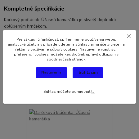
Kompletné špecifikácie
Korkový podtácok: Úžasná kamarátka je skvelý doplnok k
obľúbeným hrnčekom.
Pre základnú funkčnosť, spríjemnenie používania webu,
analytické účely a v prípade udelenia súhlasu aj na účely cielenia
reklamy využívame súbory cookies. Nastavenie vlastných
preferencií cookies môžete kedykoľvek upraviť odkazom v
Súvisiaci tovar
1
spodnej časti stránok.
Súhlasím
Nastavenia
Súhlas môžete odmietnuť
tu
.