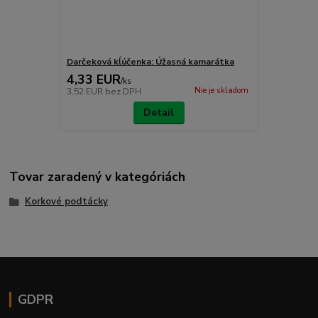
Darčeková kĺúčenka: Úžasná kamarátka
4,33 EUR
/
ks
Nie je skladom
3,52 EUR
bez DPH
Detail
Tovar zaradený v kategóriách
Korkové podtácky
GDPR