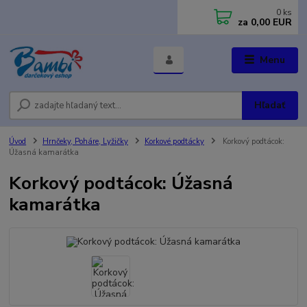
0
ks
za
0,00 EUR
Menu
Hľadať
Úvod
Hrnčeky, Poháre, Lyžičky
Korkové podtácky
Korkový podtácok:
Úžasná kamarátka
Korkový podtácok: Úžasná
kamarátka