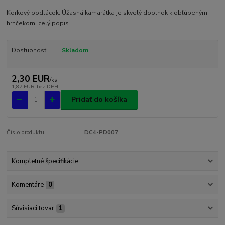
Korkový podtácok: Úžasná kamarátka je skvelý doplnok k obľúbeným
hrnčekom.
celý popis
Dostupnosť
Skladom
2,30 EUR
/
ks
1,87 EUR
bez DPH
Pridať do košíka
Číslo produktu:
DC4-PD007
Kompletné špecifikácie
Komentáre
0
Súvisiaci tovar
1